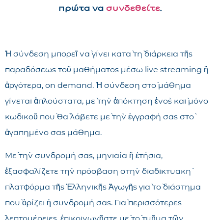
πρώτα να
συνδεθείτε
.
Ἡ σύνδεση μπορεῖ νὰ γίνει κατὰ τὴ διάρκεια τῆς
παραδόσεως τοῦ μαθήματος μέσω live streaming ἢ
ἀργότερα, on demand. Ἡ σύνδεση στὸ μάθημα
γίνεται ἁπλούστατα, μὲ τὴν ἀπόκτηση ἑνὸς καὶ μόνο
κωδικοῦ ποὺ θὰ λάβετε μὲ τὴν ἐγγραφή σας στὸ
ἀγαπημένο σας μάθημα.
Μὲ τὴν συνδρομή σας, μηνιαία ἢ ἐτήσια,
ἐξασφαλίζετε τὴν πρόσβαση στὴν διαδικτυακὴ
πλατφόρμα τῆς Ἑλληνικῆς Ἀγωγῆς γιὰ τὸ διάστημα
ποὺ ὁρίζει ἡ συνδρομή σας. Γιὰ περισσότερες
λεπτομέρειες, ἐπικοινωνῆστε μὲ τὸ τμῆμα τῶν