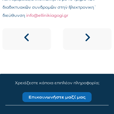
διαδικτυακῶν συνδρομῶν στὴν ἠλεκτρονικὴ
διεύθυνση
info@ellinikiagogi.gr
Χρειάζεστε κάποια επιπλέον πληροφορία;
Επικοινωνήστε μαζί μας