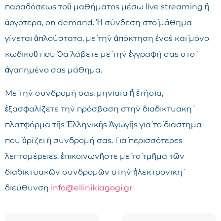
παραδόσεως τοῦ μαθήματος μέσω live streaming ἢ
ἀργότερα, on demand. Ἡ σύνδεση στὸ μάθημα
γίνεται ἁπλούστατα, μὲ τὴν ἀπόκτηση ἑνὸς καὶ μόνο
κωδικοῦ ποὺ θὰ λάβετε μὲ τὴν ἐγγραφή σας στὸ
ἀγαπημένο σας μάθημα.
Μὲ τὴν συνδρομή σας, μηνιαία ἢ ἐτήσια,
ἐξασφαλίζετε τὴν πρόσβαση στὴν διαδικτυακὴ
πλατφόρμα τῆς Ἑλληνικῆς Ἀγωγῆς γιὰ τὸ διάστημα
ποὺ ὁρίζει ἡ συνδρομή σας. Γιὰ περισσότερες
λεπτομέρειες, ἐπικοινωνῆστε μὲ τὸ τμῆμα τῶν
διαδικτυακῶν συνδρομῶν στὴν ἠλεκτρονικὴ
διεύθυνση
info@ellinikiagogi.gr