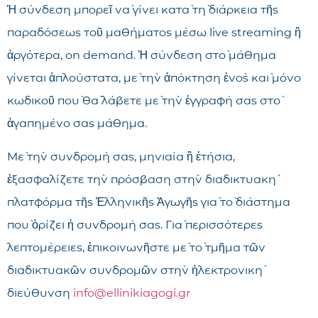
Ἡ σύνδεση μπορεῖ νὰ γίνει κατὰ τὴ διάρκεια τῆς
παραδόσεως τοῦ μαθήματος μέσω live streaming ἢ
ἀργότερα, on demand. Ἡ σύνδεση στὸ μάθημα
γίνεται ἁπλούστατα, μὲ τὴν ἀπόκτηση ἑνὸς καὶ μόνο
κωδικοῦ ποὺ θὰ λάβετε μὲ τὴν ἐγγραφή σας στὸ
ἀγαπημένο σας μάθημα.
Μὲ τὴν συνδρομή σας, μηνιαία ἢ ἐτήσια,
ἐξασφαλίζετε τὴν πρόσβαση στὴν διαδικτυακὴ
πλατφόρμα τῆς Ἑλληνικῆς Ἀγωγῆς γιὰ τὸ διάστημα
ποὺ ὁρίζει ἡ συνδρομή σας. Γιὰ περισσότερες
λεπτομέρειες, ἐπικοινωνῆστε μὲ τὸ τμῆμα τῶν
διαδικτυακῶν συνδρομῶν στὴν ἠλεκτρονικὴ
διεύθυνση
info@ellinikiagogi.gr