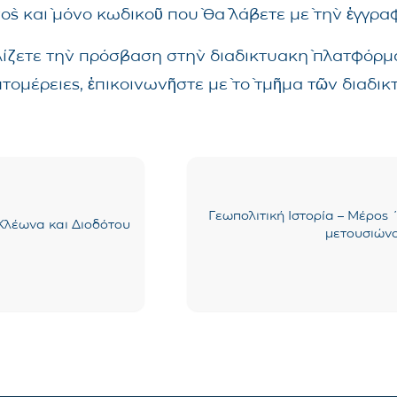
νὸς καὶ μόνο κωδικοῦ ποὺ θὰ λάβετε μὲ τὴν ἐγγρ
λίζετε τὴν πρόσβαση στὴν διαδικτυακὴ πλατφόρμα
επτομέρειες, ἐπικοινωνῆστε μὲ τὸ τμῆμα τῶν δια
Γεωπολιτική Ιστορία – Μέρος 
 Κλέωνα και Διοδότου
μετουσιώνο