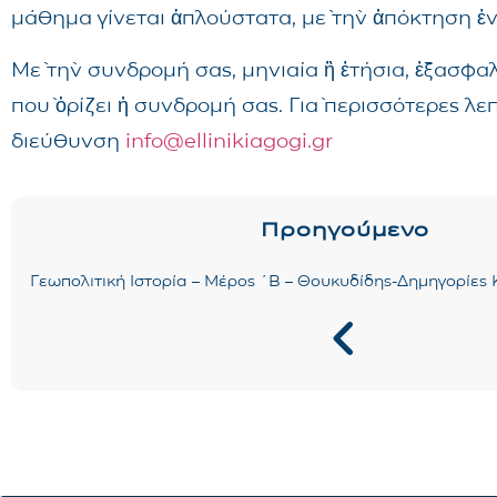
μάθημα γίνεται ἁπλούστατα, μὲ τὴν ἀπόκτηση ἑ
Μὲ τὴν συνδρομή σας, μηνιαία ἢ ἐτήσια, ἐξασφα
ποὺ ὁρίζει ἡ συνδρομή σας. Γιὰ περισσότερες λ
διεύθυνση
info@ellinikiagogi.gr
Προηγούμενο
Γεωπολιτική Ιστορία – Μέρος ´Β – Θουκυδίδης-Δημηγορίες