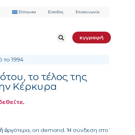
Ελληνικα
Είσοδος
Επικοινωνία
εγγραφή
 το 1994
ότου, το τέλος της
την Κέρκυρα
δεθείτε
.
 ἢ ἀργότερα, on demand. Ἡ σύνδεση στὸ