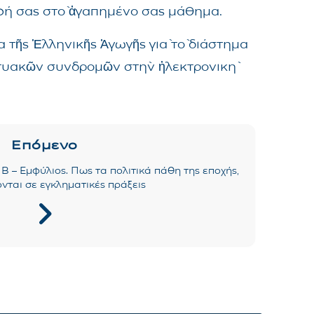
αφή σας στὸ ἀγαπημένο σας μάθημα.
 τῆς Ἑλληνικῆς Ἀγωγῆς γιὰ τὸ διάστημα
δικτυακῶν συνδρομῶν στὴν ἠλεκτρονικὴ
Επόμενο
´Β – Εμφύλιος. Πως τα πολιτικά πάθη της εποχής,
νται σε εγκληματικές πράξεις