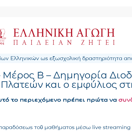
ων Ελληνικών ως εξωσχολική δραστηριότητα από
 Μέρος ´Β – Δημηγορία Διοδ
 Πλατεών και ο εμφύλιος σ
αυτό το περιεχόμενο πρέπει πρώτα να
συν
ς παραδόσεως τοῦ μαθήματος μέσω live streaming