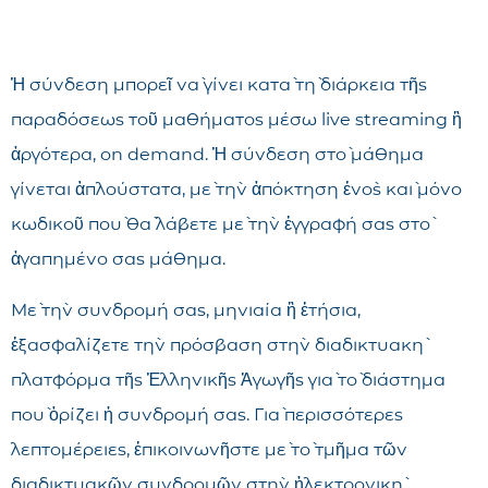
Ἡ σύνδεση μπορεῖ νὰ γίνει κατὰ τὴ διάρκεια τῆς
παραδόσεως τοῦ μαθήματος μέσω live streaming ἢ
ἀργότερα, on demand. Ἡ σύνδεση στὸ μάθημα
γίνεται ἁπλούστατα, μὲ τὴν ἀπόκτηση ἑνὸς καὶ μόνο
κωδικοῦ ποὺ θὰ λάβετε μὲ τὴν ἐγγραφή σας στὸ
ἀγαπημένο σας μάθημα.
Μὲ τὴν συνδρομή σας, μηνιαία ἢ ἐτήσια,
ἐξασφαλίζετε τὴν πρόσβαση στὴν διαδικτυακὴ
πλατφόρμα τῆς Ἑλληνικῆς Ἀγωγῆς γιὰ τὸ διάστημα
ποὺ ὁρίζει ἡ συνδρομή σας. Γιὰ περισσότερες
λεπτομέρειες, ἐπικοινωνῆστε μὲ τὸ τμῆμα τῶν
διαδικτυακῶν συνδρομῶν στὴν ἠλεκτρονικὴ