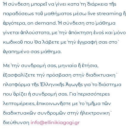
Ἡ σύνδεση μπορεῖ νὰ γίνει κατὰ τὴ διάρκεια τῆς
παραδόσεως τοῦ μαθήματος μέσω live streaming ἢ
ἀργότερα, on demand. Ἡ σύνδεση στὸ μάθημα
γίνεται ἁπλούστατα, μὲ τὴν ἀπόκτηση ἑνὸς καὶ μόνο
κωδικοῦ ποὺ θὰ λάβετε μὲ τὴν ἐγγραφή σας στὸ
ἀγαπημένο σας μάθημα.
Μὲ τὴν συνδρομή σας, μηνιαία ἢ ἐτήσια,
ἐξασφαλίζετε τὴν πρόσβαση στὴν διαδικτυακὴ
πλατφόρμα τῆς Ἑλληνικῆς Ἀγωγῆς γιὰ τὸ διάστημα
ποὺ ὁρίζει ἡ συνδρομή σας. Γιὰ περισσότερες
λεπτομέρειες, ἐπικοινωνῆστε μὲ τὸ τμῆμα τῶν
διαδικτυακῶν συνδρομῶν στὴν ἠλεκτρονικὴ
διεύθυνση
info@ellinikiagogi.gr