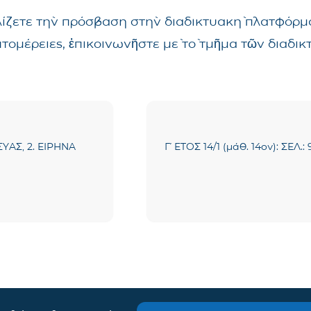
λίζετε τὴν πρόσβαση στὴν διαδικτυακὴ πλατφόρμα
επτομέρειες, ἐπικοινωνῆστε μὲ τὸ τμῆμα τῶν δια
ΣΥΑΣ, 2. ΕΙΡΗΝΑ
Γ΄ ΕΤΟΣ 14/1 (μάθ. 14ον): ΣΕ