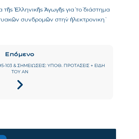
 τῆς Ἑλληνικῆς Ἀγωγῆς γιὰ τὸ διάστημα
δικτυακῶν συνδρομῶν στὴν ἠλεκτρονικὴ
Επόμενο
Λ.: 95-103 & ΣΗΜΕΙΩΣΕΙΣ: ΥΠΟΘ. ΠΡΟΤΑΣΕΙΣ + ΕΙΔΗ
ΤΟΥ ΑΝ