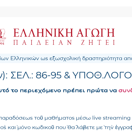
ων Ελληνικών ως εξωσχολική δραστηριότητα από
ον): ΣΕΛ.: 86-95 & ΥΠΟΘ.ΛΟΓΟ
αυτό το περιεχόμενο πρέπει πρώτα να
συν
ς παραδόσεως τοῦ μαθήματος μέσω live streaming
νὸς καὶ μόνο κωδικοῦ ποὺ θὰ λάβετε μὲ τὴν ἐγγρ