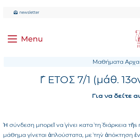
newsletter
Μαθήματα Αρχαί
Γ΄ ΕΤΟΣ 7/1 (μάθ. 13
Για να δείτε 
Ἡ σύνδεση μπορεῖ νὰ γίνει κατὰ τὴ διάρκεια τῆ
μάθημα γίνεται ἁπλούστατα, μὲ τὴν ἀπόκτηση ἑ