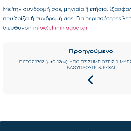
Μὲ τὴν συνδρομή σας, μηνιαία ἢ ἐτήσια, ἐξασφα
ποὺ ὁρίζει ἡ συνδρομή σας. Γιὰ περισσότερες λ
διεύθυνση
info@ellinikiagogi.gr
Προηγούμενο
Γ΄ ΕΤΟΣ 17/12 (μάθ. 12ον): ΑΠΟ ΤΙΣ ΣΗΜΕΙΩΣΕΙΣ: 1. ΜΑΡ
ΒΑΘΥΠΛΟΥΤΕ, 3. ΕΥΧΑΙ