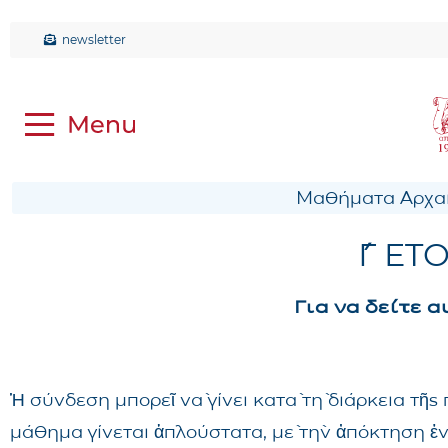
newsletter
Μαθήματα Αρχαί
Γ΄ ΕΤΟ
Για να δείτε 
Ἡ σύνδεση μπορεῖ νὰ γίνει κατὰ τὴ διάρκεια τῆ
μάθημα γίνεται ἁπλούστατα, μὲ τὴν ἀπόκτηση ἑ