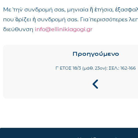
Μὲ τὴν συνδρομή σας, μηνιαία ἢ ἐτήσια, ἐξασφα
ποὺ ὁρίζει ἡ συνδρομή σας. Γιὰ περισσότερες λ
διεύθυνση
info@ellinikiagogi.gr
Προηγούμενο
Γ΄ ΕΤΟΣ 18/3 (μάθ. 23ον): ΣΕΛ.: 162-166