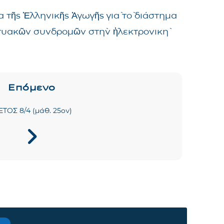
 τῆς Ἑλληνικῆς Ἀγωγῆς γιὰ τὸ διάστημα
δικτυακῶν συνδρομῶν στὴν ἠλεκτρονικὴ
Επόμενο
 ΕΤΟΣ 8/4 (μάθ. 25ον)