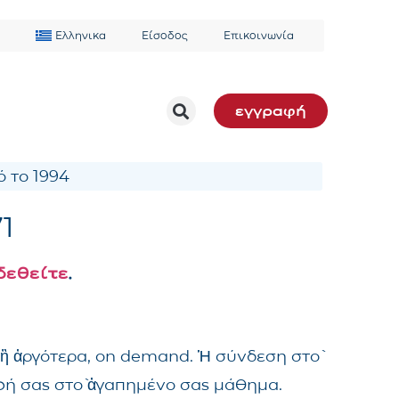
Ελληνικα
Είσοδος
Επικοινωνία
εγγραφή
 το 1994
71
δεθείτε
.
 ἢ ἀργότερα, on demand. Ἡ σύνδεση στὸ
αφή σας στὸ ἀγαπημένο σας μάθημα.