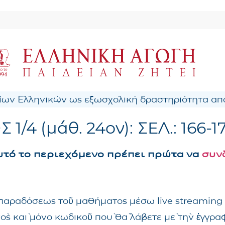
ων Ελληνικών ως εξωσχολική δραστηριότητα από
Σ 1/4 (μάθ. 24ον): ΣΕΛ.: 166-1
αυτό το περιεχόμενο πρέπει πρώτα να
συν
ς παραδόσεως τοῦ μαθήματος μέσω live streaming
νὸς καὶ μόνο κωδικοῦ ποὺ θὰ λάβετε μὲ τὴν ἐγγρ