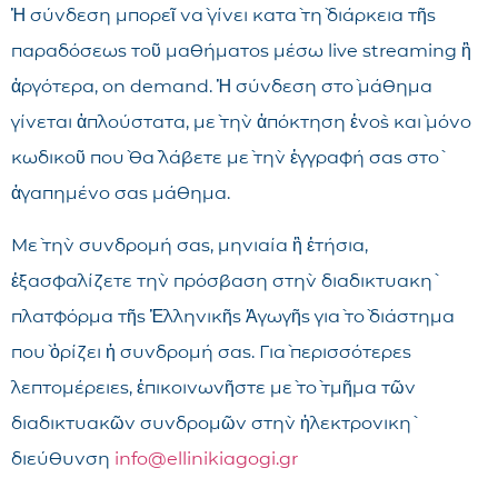
Ἡ σύνδεση μπορεῖ νὰ γίνει κατὰ τὴ διάρκεια τῆς
παραδόσεως τοῦ μαθήματος μέσω live streaming ἢ
ἀργότερα, on demand. Ἡ σύνδεση στὸ μάθημα
γίνεται ἁπλούστατα, μὲ τὴν ἀπόκτηση ἑνὸς καὶ μόνο
κωδικοῦ ποὺ θὰ λάβετε μὲ τὴν ἐγγραφή σας στὸ
ἀγαπημένο σας μάθημα.
Μὲ τὴν συνδρομή σας, μηνιαία ἢ ἐτήσια,
ἐξασφαλίζετε τὴν πρόσβαση στὴν διαδικτυακὴ
πλατφόρμα τῆς Ἑλληνικῆς Ἀγωγῆς γιὰ τὸ διάστημα
ποὺ ὁρίζει ἡ συνδρομή σας. Γιὰ περισσότερες
λεπτομέρειες, ἐπικοινωνῆστε μὲ τὸ τμῆμα τῶν
διαδικτυακῶν συνδρομῶν στὴν ἠλεκτρονικὴ
διεύθυνση
info@ellinikiagogi.gr