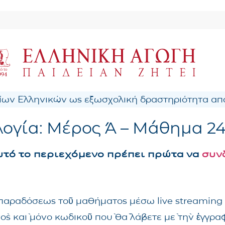
ων Ελληνικών ως εξωσχολική δραστηριότητα από
ογία: Μέρος Ά – Μάθημα 2
αυτό το περιεχόμενο πρέπει πρώτα να
συν
ς παραδόσεως τοῦ μαθήματος μέσω live streaming
νὸς καὶ μόνο κωδικοῦ ποὺ θὰ λάβετε μὲ τὴν ἐγγρ