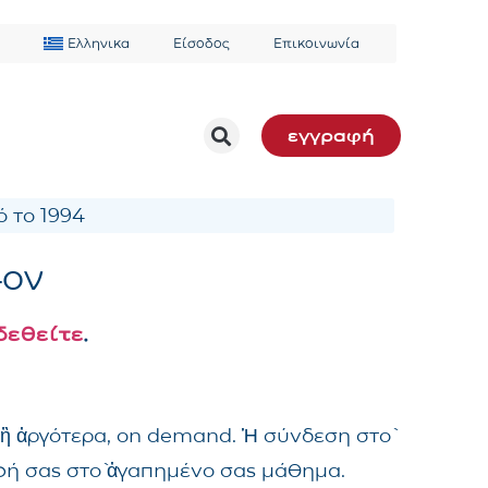
Ελληνικα
Είσοδος
Επικοινωνία
εγγραφή
 το 1994
4ον
δεθείτε
.
 ἢ ἀργότερα, on demand. Ἡ σύνδεση στὸ
αφή σας στὸ ἀγαπημένο σας μάθημα.