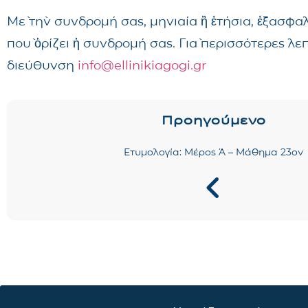
Μὲ τὴν συνδρομή σας, μηνιαία ἢ ἐτήσια, ἐξασφα
ποὺ ὁρίζει ἡ συνδρομή σας. Γιὰ περισσότερες λ
διεύθυνση
info@ellinikiagogi.gr
Προηγούμενο
Ετυμολογία: Μέρος Ά – Μάθημα 23ον