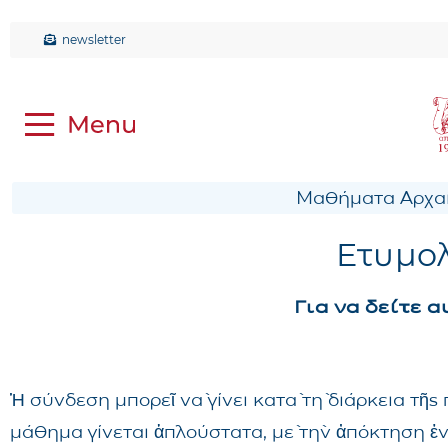
newsletter
Μαθήματα Αρχαί
Ετυμολ
Για να δείτε 
Ἡ σύνδεση μπορεῖ νὰ γίνει κατὰ τὴ διάρκεια τῆ
μάθημα γίνεται ἁπλούστατα, μὲ τὴν ἀπόκτηση ἑ