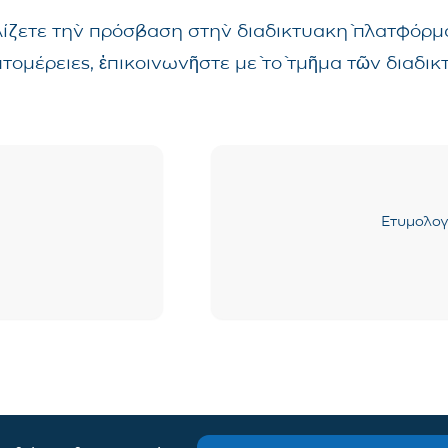
λίζετε τὴν πρόσβαση στὴν διαδικτυακὴ πλατφόρμα
επτομέρειες, ἐπικοινωνῆστε μὲ τὸ τμῆμα τῶν δια
Ετυμολογ