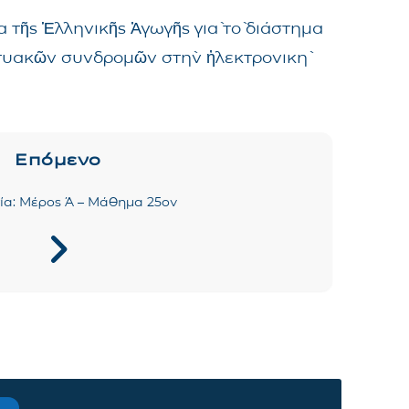
 τῆς Ἑλληνικῆς Ἀγωγῆς γιὰ τὸ διάστημα
δικτυακῶν συνδρομῶν στὴν ἠλεκτρονικὴ
Επόμενο
ία: Μέρος Ά – Μάθημα 25ον