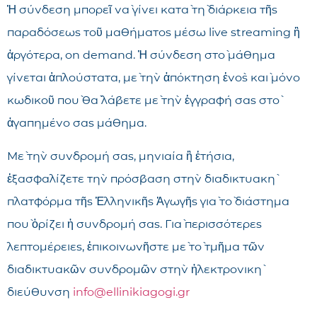
Ἡ σύνδεση μπορεῖ νὰ γίνει κατὰ τὴ διάρκεια τῆς
παραδόσεως τοῦ μαθήματος μέσω live streaming ἢ
ἀργότερα, on demand. Ἡ σύνδεση στὸ μάθημα
γίνεται ἁπλούστατα, μὲ τὴν ἀπόκτηση ἑνὸς καὶ μόνο
κωδικοῦ ποὺ θὰ λάβετε μὲ τὴν ἐγγραφή σας στὸ
ἀγαπημένο σας μάθημα.
Μὲ τὴν συνδρομή σας, μηνιαία ἢ ἐτήσια,
ἐξασφαλίζετε τὴν πρόσβαση στὴν διαδικτυακὴ
πλατφόρμα τῆς Ἑλληνικῆς Ἀγωγῆς γιὰ τὸ διάστημα
ποὺ ὁρίζει ἡ συνδρομή σας. Γιὰ περισσότερες
λεπτομέρειες, ἐπικοινωνῆστε μὲ τὸ τμῆμα τῶν
διαδικτυακῶν συνδρομῶν στὴν ἠλεκτρονικὴ
διεύθυνση
info@ellinikiagogi.gr