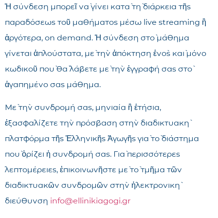
Ἡ σύνδεση μπορεῖ νὰ γίνει κατὰ τὴ διάρκεια τῆς
παραδόσεως τοῦ μαθήματος μέσω live streaming ἢ
ἀργότερα, on demand. Ἡ σύνδεση στὸ μάθημα
γίνεται ἁπλούστατα, μὲ τὴν ἀπόκτηση ἑνὸς καὶ μόνο
κωδικοῦ ποὺ θὰ λάβετε μὲ τὴν ἐγγραφή σας στὸ
ἀγαπημένο σας μάθημα.
Μὲ τὴν συνδρομή σας, μηνιαία ἢ ἐτήσια,
ἐξασφαλίζετε τὴν πρόσβαση στὴν διαδικτυακὴ
πλατφόρμα τῆς Ἑλληνικῆς Ἀγωγῆς γιὰ τὸ διάστημα
ποὺ ὁρίζει ἡ συνδρομή σας. Γιὰ περισσότερες
λεπτομέρειες, ἐπικοινωνῆστε μὲ τὸ τμῆμα τῶν
διαδικτυακῶν συνδρομῶν στὴν ἠλεκτρονικὴ
διεύθυνση
info@ellinikiagogi.gr