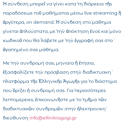
Ἡ σύνδεση μπορεῖ νὰ γίνει κατὰ τὴ διάρκεια τῆς
παραδόσεως τοῦ μαθήματος μέσω live streaming ἢ
ἀργότερα, on demand. Ἡ σύνδεση στὸ μάθημα
γίνεται ἁπλούστατα, μὲ τὴν ἀπόκτηση ἑνὸς καὶ μόνο
κωδικοῦ ποὺ θὰ λάβετε μὲ τὴν ἐγγραφή σας στὸ
ἀγαπημένο σας μάθημα.
Μὲ τὴν συνδρομή σας, μηνιαία ἢ ἐτήσια,
ἐξασφαλίζετε τὴν πρόσβαση στὴν διαδικτυακὴ
πλατφόρμα τῆς Ἑλληνικῆς Ἀγωγῆς γιὰ τὸ διάστημα
ποὺ ὁρίζει ἡ συνδρομή σας. Γιὰ περισσότερες
λεπτομέρειες, ἐπικοινωνῆστε μὲ τὸ τμῆμα τῶν
διαδικτυακῶν συνδρομῶν στὴν ἠλεκτρονικὴ
διεύθυνση
info@ellinikiagogi.gr