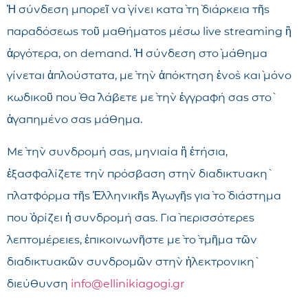
Ἡ σύνδεση μπορεῖ νὰ γίνει κατὰ τὴ διάρκεια τῆς
παραδόσεως τοῦ μαθήματος μέσω live streaming ἢ
ἀργότερα, on demand. Ἡ σύνδεση στὸ μάθημα
γίνεται ἁπλούστατα, μὲ τὴν ἀπόκτηση ἑνὸς καὶ μόνο
κωδικοῦ ποὺ θὰ λάβετε μὲ τὴν ἐγγραφή σας στὸ
ἀγαπημένο σας μάθημα.
Μὲ τὴν συνδρομή σας, μηνιαία ἢ ἐτήσια,
ἐξασφαλίζετε τὴν πρόσβαση στὴν διαδικτυακὴ
πλατφόρμα τῆς Ἑλληνικῆς Ἀγωγῆς γιὰ τὸ διάστημα
ποὺ ὁρίζει ἡ συνδρομή σας. Γιὰ περισσότερες
λεπτομέρειες, ἐπικοινωνῆστε μὲ τὸ τμῆμα τῶν
διαδικτυακῶν συνδρομῶν στὴν ἠλεκτρονικὴ
διεύθυνση
info@ellinikiagogi.gr