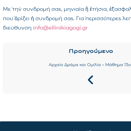
Μὲ τὴν συνδρομή σας, μηνιαία ἢ ἐτήσια, ἐξασφα
ποὺ ὁρίζει ἡ συνδρομή σας. Γιὰ περισσότερες λ
διεύθυνση
info@ellinikiagogi.gr
Προηγούμενο
Αρχαίο Δράμα και Ομιλία – Μάθημα 13ο