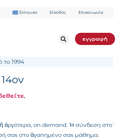
Ελληνικα
Είσοδος
Επικοινωνία
εγγραφή
 το 1994
 14ον
δεθείτε
.
 ἢ ἀργότερα, on demand. Ἡ σύνδεση στὸ
αφή σας στὸ ἀγαπημένο σας μάθημα.