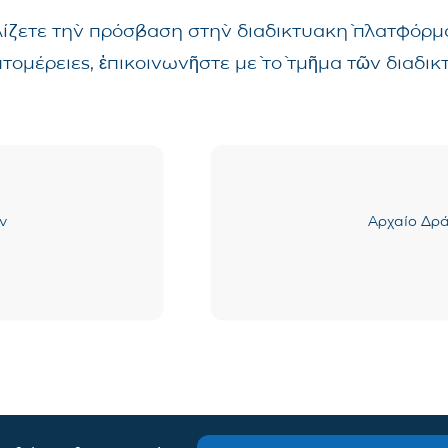
λίζετε τὴν πρόσβαση στὴν διαδικτυακὴ πλατφόρμα
επτομέρειες, ἐπικοινωνῆστε μὲ τὸ τμῆμα τῶν δια
ν
Αρχαίο Δρά