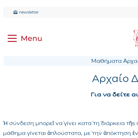
newsletter
Μαθήματα Αρχαί
Αρχαίο Δ
Για να δείτε 
Ἡ σύνδεση μπορεῖ νὰ γίνει κατὰ τὴ διάρκεια τῆ
μάθημα γίνεται ἁπλούστατα, μὲ τὴν ἀπόκτηση ἑ