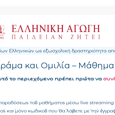
ων Ελληνικών ως εξωσχολική δραστηριότητα από
ράμα και Ομιλία – Mάθημα
αυτό το περιεχόμενο πρέπει πρώτα να
συν
ς παραδόσεως τοῦ μαθήματος μέσω live streaming
νὸς καὶ μόνο κωδικοῦ ποὺ θὰ λάβετε μὲ τὴν ἐγγρ