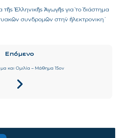
 τῆς Ἑλληνικῆς Ἀγωγῆς γιὰ τὸ διάστημα
δικτυακῶν συνδρομῶν στὴν ἠλεκτρονικὴ
Επόμενο
μα και Ομιλία – Μάθημα 15ον