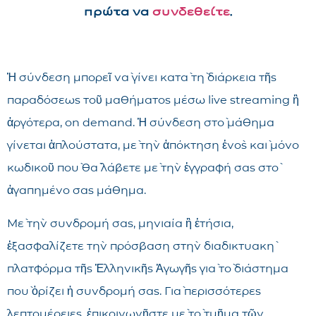
πρώτα να
συνδεθείτε
.
Ἡ σύνδεση μπορεῖ νὰ γίνει κατὰ τὴ διάρκεια τῆς
παραδόσεως τοῦ μαθήματος μέσω live streaming ἢ
ἀργότερα, on demand. Ἡ σύνδεση στὸ μάθημα
γίνεται ἁπλούστατα, μὲ τὴν ἀπόκτηση ἑνὸς καὶ μόνο
κωδικοῦ ποὺ θὰ λάβετε μὲ τὴν ἐγγραφή σας στὸ
ἀγαπημένο σας μάθημα.
Μὲ τὴν συνδρομή σας, μηνιαία ἢ ἐτήσια,
ἐξασφαλίζετε τὴν πρόσβαση στὴν διαδικτυακὴ
πλατφόρμα τῆς Ἑλληνικῆς Ἀγωγῆς γιὰ τὸ διάστημα
ποὺ ὁρίζει ἡ συνδρομή σας. Γιὰ περισσότερες
λεπτομέρειες, ἐπικοινωνῆστε μὲ τὸ τμῆμα τῶν