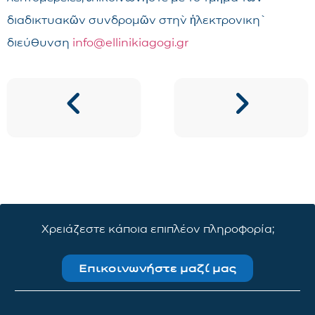
διαδικτυακῶν συνδρομῶν στὴν ἠλεκτρονικὴ
διεύθυνση
info@ellinikiagogi.gr
Χρειάζεστε κάποια επιπλέον πληροφορία;
Επικοινωνήστε μαζί μας