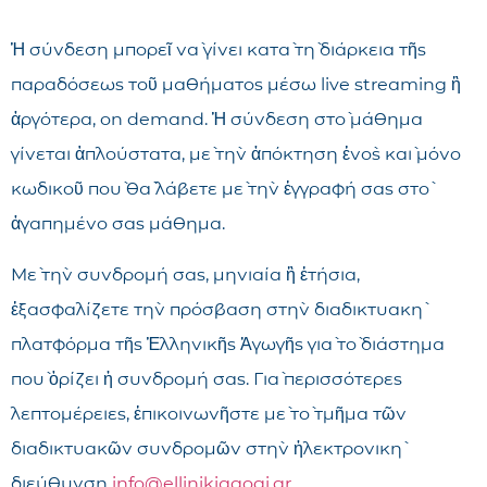
Ἡ σύνδεση μπορεῖ νὰ γίνει κατὰ τὴ διάρκεια τῆς
παραδόσεως τοῦ μαθήματος μέσω live streaming ἢ
ἀργότερα, on demand. Ἡ σύνδεση στὸ μάθημα
γίνεται ἁπλούστατα, μὲ τὴν ἀπόκτηση ἑνὸς καὶ μόνο
κωδικοῦ ποὺ θὰ λάβετε μὲ τὴν ἐγγραφή σας στὸ
ἀγαπημένο σας μάθημα.
Μὲ τὴν συνδρομή σας, μηνιαία ἢ ἐτήσια,
ἐξασφαλίζετε τὴν πρόσβαση στὴν διαδικτυακὴ
πλατφόρμα τῆς Ἑλληνικῆς Ἀγωγῆς γιὰ τὸ διάστημα
ποὺ ὁρίζει ἡ συνδρομή σας. Γιὰ περισσότερες
λεπτομέρειες, ἐπικοινωνῆστε μὲ τὸ τμῆμα τῶν
διαδικτυακῶν συνδρομῶν στὴν ἠλεκτρονικὴ
διεύθυνση
info@ellinikiagogi.gr