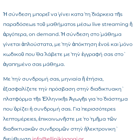
Ἡ σύνδεση μπορεῖ νὰ γίνει κατὰ τὴ διάρκεια τῆς
παραδόσεως τοῦ μαθήματος μέσω live streaming ἢ
ἀργότερα, on demand. Ἡ σύνδεση στὸ μάθημα
γίνεται ἁπλούστατα, μὲ τὴν ἀπόκτηση ἑνὸς καὶ μόνο
κωδικοῦ ποὺ θὰ λάβετε μὲ τὴν ἐγγραφή σας στὸ
ἀγαπημένο σας μάθημα.
Μὲ τὴν συνδρομή σας, μηνιαία ἢ ἐτήσια,
ἐξασφαλίζετε τὴν πρόσβαση στὴν διαδικτυακὴ
πλατφόρμα τῆς Ἑλληνικῆς Ἀγωγῆς γιὰ τὸ διάστημα
ποὺ ὁρίζει ἡ συνδρομή σας. Γιὰ περισσότερες
λεπτομέρειες, ἐπικοινωνῆστε μὲ τὸ τμῆμα τῶν
διαδικτυακῶν συνδρομῶν στὴν ἠλεκτρονικὴ
διεύθυνση
info@ellinikiagogi.gr