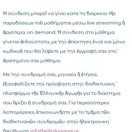
Ἡ σύνδεση μπορεῖ νὰ γίνει κατὰ τὴ διάρκεια τῆς
παραδόσεως τοῦ μαθήματος μέσω live streaming ἢ
ἀργότερα, on demand. Ἡ σύνδεση στὸ μάθημα
γίνεται ἁπλούστατα, μὲ τὴν ἀπόκτηση ἑνὸς καὶ μόνο
κωδικοῦ ποὺ θὰ λάβετε μὲ τὴν ἐγγραφή σας στὸ
ἀγαπημένο σας μάθημα.
Μὲ τὴν συνδρομή σας, μηνιαία ἢ ἐτήσια,
ἐξασφαλίζετε τὴν πρόσβαση στὴν διαδικτυακὴ
πλατφόρμα τῆς Ἑλληνικῆς Ἀγωγῆς γιὰ τὸ διάστημα
ποὺ ὁρίζει ἡ συνδρομή σας. Γιὰ περισσότερες
λεπτομέρειες, ἐπικοινωνῆστε μὲ τὸ τμῆμα τῶν
διαδικτυακῶν συνδρομῶν στὴν ἠλεκτρονικὴ
διεύθυνση
info@ellinikiagogi.gr