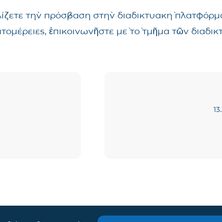
λίζετε τὴν πρόσβαση στὴν διαδικτυακὴ πλατφόρμα
επτομέρειες, ἐπικοινωνῆστε μὲ τὸ τμῆμα τῶν δια
13