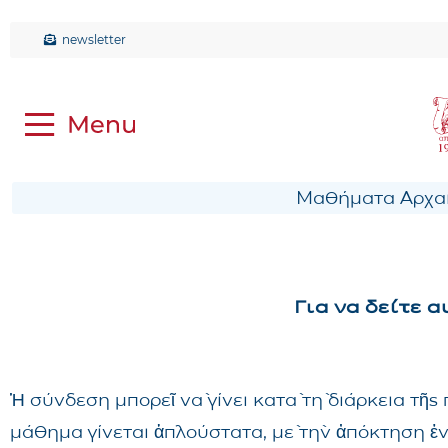
newsletter
Μαθήματα Αρχαί
Για να δείτε 
Ἡ σύνδεση μπορεῖ νὰ γίνει κατὰ τὴ διάρκεια τῆ
μάθημα γίνεται ἁπλούστατα, μὲ τὴν ἀπόκτηση ἑ