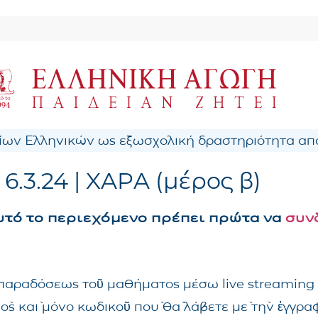
ων Ελληνικών ως εξωσχολική δραστηριότητα από
6.3.24 | ΧΑΡΑ (μέρος β)
αυτό το περιεχόμενο πρέπει πρώτα να
συν
ς παραδόσεως τοῦ μαθήματος μέσω live streaming
νὸς καὶ μόνο κωδικοῦ ποὺ θὰ λάβετε μὲ τὴν ἐγγρ