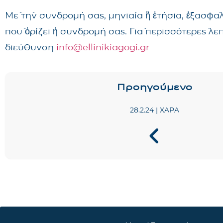
Μὲ τὴν συνδρομή σας, μηνιαία ἢ ἐτήσια, ἐξασφα
ποὺ ὁρίζει ἡ συνδρομή σας. Γιὰ περισσότερες λ
διεύθυνση
info@ellinikiagogi.gr
Προηγούμενο
28.2.24 | ΧΑΡΑ