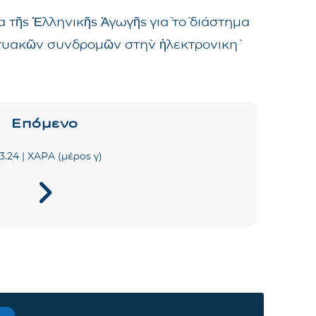
 τῆς Ἑλληνικῆς Ἀγωγῆς γιὰ τὸ διάστημα
δικτυακῶν συνδρομῶν στὴν ἠλεκτρονικὴ
Επόμενο
.3.24 | ΧΑΡΑ (μέρος γ)