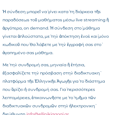
Ἡ σύνδεση μπορεῖ νὰ γίνει κατὰ τὴ διάρκεια τῆς
παραδόσεως τοῦ μαθήματος μέσω live streaming ἢ
ἀργότερα, on demand. Ἡ σύνδεση στὸ μάθημα
γίνεται ἁπλούστατα, μὲ τὴν ἀπόκτηση ἑνὸς καὶ μόνο
κωδικοῦ ποὺ θὰ λάβετε μὲ τὴν ἐγγραφή σας στὸ
ἀγαπημένο σας μάθημα.
Μὲ τὴν συνδρομή σας, μηνιαία ἢ ἐτήσια,
ἐξασφαλίζετε τὴν πρόσβαση στὴν διαδικτυακὴ
πλατφόρμα τῆς Ἑλληνικῆς Ἀγωγῆς γιὰ τὸ διάστημα
ποὺ ὁρίζει ἡ συνδρομή σας. Γιὰ περισσότερες
λεπτομέρειες, ἐπικοινωνῆστε μὲ τὸ τμῆμα τῶν
διαδικτυακῶν συνδρομῶν στὴν ἠλεκτρονικὴ
διεύθυνση
info@ellinikiagogi.gr