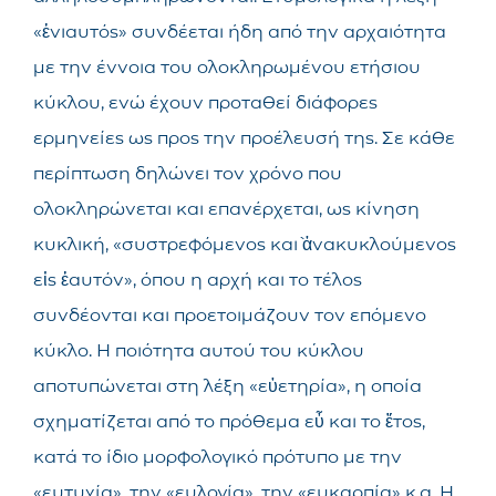
«ἐνιαυτός» συνδέεται ήδη από την αρχαιότητα
με την έννοια του ολοκληρωμένου ετήσιου
κύκλου, ενώ έχουν προταθεί διάφορες
ερμηνείες ως προς την προέλευσή της. Σε κάθε
περίπτωση δηλώνει τον χρόνο που
ολοκληρώνεται και επανέρχεται, ως κίνηση
κυκλική, «συστρεφόμενος καὶ ἀνακυκλούμενος
εἰς ἑαυτόν», όπου η αρχή και το τέλος
συνδέονται και προετοιμάζουν τον επόμενο
κύκλο. Η ποιότητα αυτού του κύκλου
αποτυπώνεται στη λέξη «εὐετηρία», η οποία
σχηματίζεται από το πρόθεμα εὖ και το ἔτος,
κατά το ίδιο μορφολογικό πρότυπο με την
«ευτυχία», την «ευλογία», την «ευκαρπία» κ.α. Η