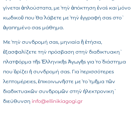
γίνεται ἁπλούστατα, μὲ τὴν ἀπόκτηση ἑνὸς καὶ μόνο
κωδικοῦ ποὺ θὰ λάβετε μὲ τὴν ἐγγραφή σας στὸ
ἀγαπημένο σας μάθημα.
Μὲ τὴν συνδρομή σας, μηνιαία ἢ ἐτήσια,
ἐξασφαλίζετε τὴν πρόσβαση στὴν διαδικτυακὴ
πλατφόρμα τῆς Ἑλληνικῆς Ἀγωγῆς γιὰ τὸ διάστημα
ποὺ ὁρίζει ἡ συνδρομή σας. Γιὰ περισσότερες
λεπτομέρειες, ἐπικοινωνῆστε μὲ τὸ τμῆμα τῶν
διαδικτυακῶν συνδρομῶν στὴν ἠλεκτρονικὴ
διεύθυνση
info@ellinikiagogi.gr