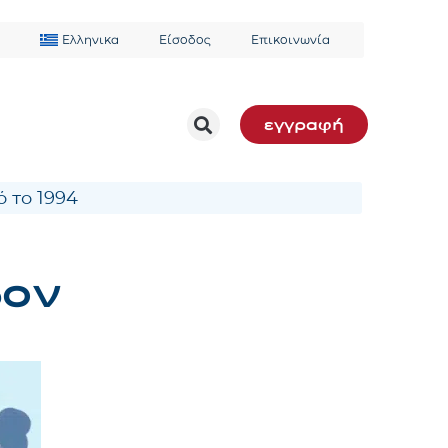
Ελληνικα
Είσοδος
Επικοινωνία
εγγραφή
 το 1994
5ον