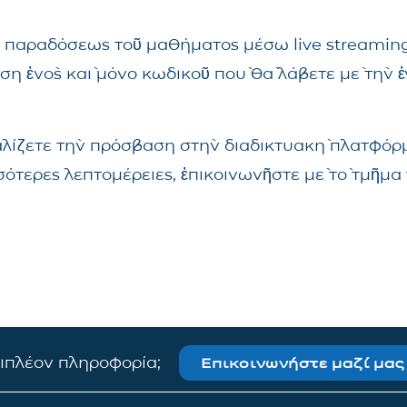
τῆς παραδόσεως τοῦ μαθήματος μέσω live streami
ηση ἑνὸς καὶ μόνο κωδικοῦ ποὺ θὰ λάβετε μὲ τὴν 
αλίζετε τὴν πρόσβαση στὴν διαδικτυακὴ πλατφόρμ
σσότερες λεπτομέρειες, ἐπικοινωνῆστε μὲ τὸ τμῆ
πιπλέον πληροφορία;
Επικοινωνήστε μαζί μας