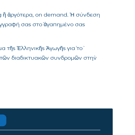
ng ἢ ἀργότερα, on demand. Ἡ σύνδεση
ἐγγραφή σας στὸ ἀγαπημένο σας
α τῆς Ἑλληνικῆς Ἀγωγῆς γιὰ τὸ
μα τῶν διαδικτυακῶν συνδρομῶν στὴν