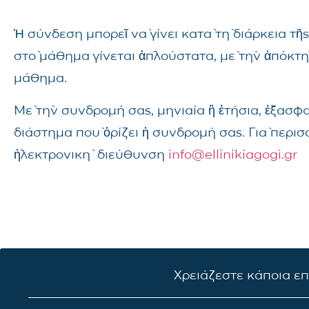
Ἡ σύνδεση μπορεῖ νὰ γίνει κατὰ τὴ διάρκεια 
στὸ μάθημα γίνεται ἁπλούστατα, μὲ τὴν ἀπόκτ
μάθημα.
Μὲ τὴν συνδρομή σας, μηνιαία ἢ ἐτήσια, ἐξασφ
διάστημα ποὺ ὁρίζει ἡ συνδρομή σας. Γιὰ περι
ἠλεκτρονικὴ διεύθυνση
info@ellinikiagogi.gr
Χρειάζεστε κάποια ε