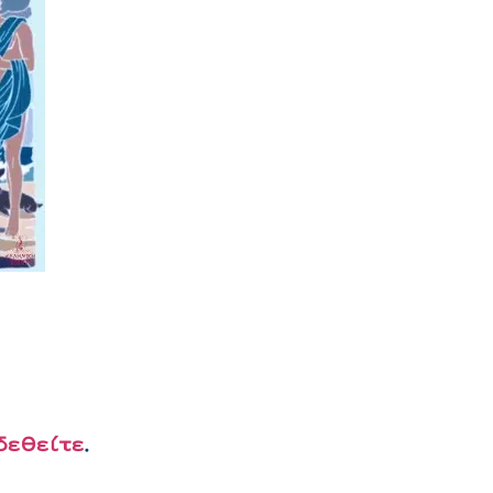
δεθείτε
.