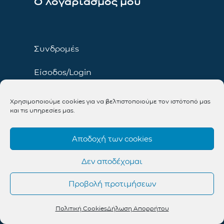
Ο λογαριασμός μου
Συνδρομές
Είσοδος/Login
E-shop
Χρησιμοποιούμε cookies για να βελτιστοποιούμε τον ιστότοπό μας
και τις υπηρεσίες μας.
Το καλάθι μου
Αποδοχή των cookies
Όροι χρήσης
Δεν αποδέχομαι
Προβολή προτιμήσεων
Όροι χρήσης
Πολιτική Cookies
Δήλωση Απορρήτου
Τρόποι πληρωμής