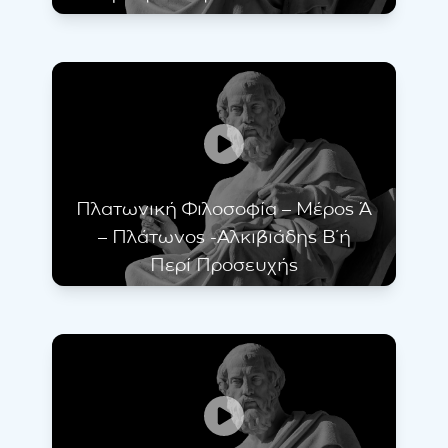
Πλατωνική Φιλοσοφία – Μέρος Ά
– Πλάτωνος -Αλκιβιάδης Β΄ή
Περί Προσευχής