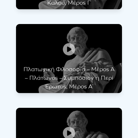
Καλού, Μέρος Γ΄
Πλατωνική Φιλοσοφία – Μέρος Ά
– Πλάτωνος – Συμπόσιον ή Περί
Έρωτος, Μέρος Α΄