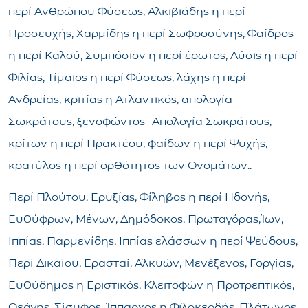
περί Ανθρώπου Φύσεως, Αλκιβιάδης η περί
Προσευχής, Χαρμίδης η περί Σωφροσύνης, Φαίδρος
η περί Καλού, Συμπόσιον η περί έρωτος, Λύσις η περί
Φιλίας, Τίμαιος η περί Φύσεως, λάχης η περί
Ανδρείας, κριτίας η Ατλαντικός, aπολογία
Σωκράτους, ξενοφώντος -Απολογία Σωκράτους,
κρίτων η περί Πρακτέου, φαίδων η περί Ψυχής,
κρατύλος η περί ορθότητος των Ονομάτων..
Περί Πλούτου, Ερυξίας, Φίληβος η περί Ηδονής,
Ευθύφρων, Μένων, Δημόδοκος, Πρωταγόρας,Ίων,
Ιππίας, Παρμενίδης, Ιππίας ελάσσων η περί Ψεύδους,
Περί Δικαίου, Ερασταί, Αλκυών, Μενέξενος, Γοργίας,
Ευθύδημος η Εριστικός, Κλειτοφών η Προτρεπτικός,
Θεάγης, Σίσυφος, Ίππαρχος η Φιλοκερδής, Πλάτωνος