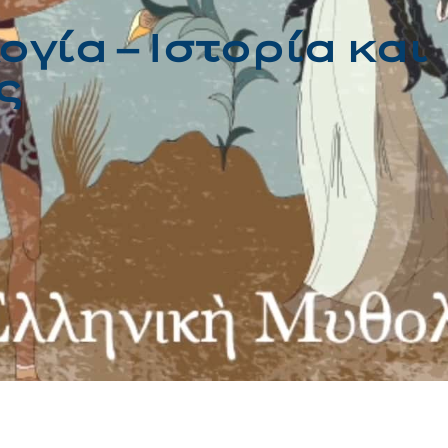
γία – Ιστορία και
ς