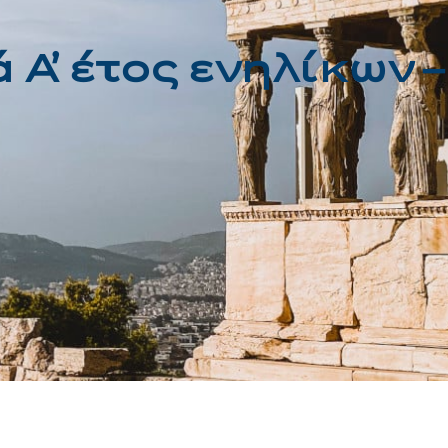
Α᾽ έτος ενηλίκων – 