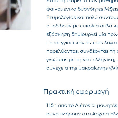
Κατά τη διάρκεια των μαθημά
φαινομενικά δυσνόητες λέξει
Ετυμολογίας και πολύ σύντομ
αποδίδουν με ευκολία απλά κ
εξάσκηση δημιουργεί μία πρώ
προσεγγίσει κανείς τους λογο
παρελθόντος, συνδέοντας τη 
γλώσσας με τη νέα ελληνική,
συνέχεια της μακραίωνης γλώ
Πρακτική εφαρμογή
Ήδη από το Α έτος οι μαθητές
συνομιλήσουν στα Αρχαία Ελλ