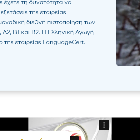
ς έχετε τη δυνατότητα να
 εξετάσεις της εταιρείας
μοναδική διεθνή πιστοποίηση των
 Α2, Β1 και Β2. Η Ελληνική Αγωγή
ο της εταιρείας LanguageCert.