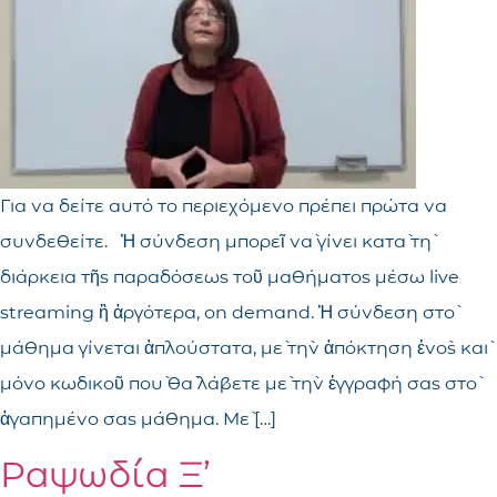
Για να δείτε αυτό το περιεχόμενο πρέπει πρώτα να
συνδεθείτε. Ἡ σύνδεση μπορεῖ νὰ γίνει κατὰ τὴ
διάρκεια τῆς παραδόσεως τοῦ μαθήματος μέσω live
streaming ἢ ἀργότερα, on demand. Ἡ σύνδεση στὸ
μάθημα γίνεται ἁπλούστατα, μὲ τὴν ἀπόκτηση ἑνὸς καὶ
μόνο κωδικοῦ ποὺ θὰ λάβετε μὲ τὴν ἐγγραφή σας στὸ
ἀγαπημένο σας μάθημα. Μὲ […]
Ραψωδία Ξ’