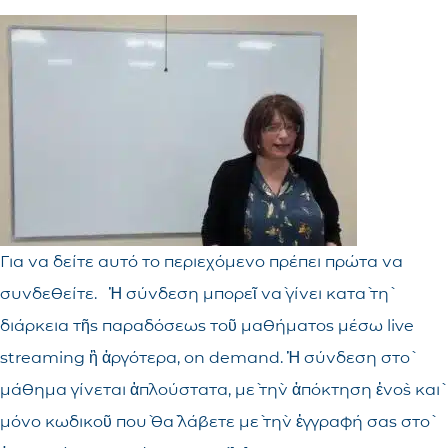
Για να δείτε αυτό το περιεχόμενο πρέπει πρώτα να
συνδεθείτε. Ἡ σύνδεση μπορεῖ νὰ γίνει κατὰ τὴ
διάρκεια τῆς παραδόσεως τοῦ μαθήματος μέσω live
streaming ἢ ἀργότερα, on demand. Ἡ σύνδεση στὸ
μάθημα γίνεται ἁπλούστατα, μὲ τὴν ἀπόκτηση ἑνὸς καὶ
μόνο κωδικοῦ ποὺ θὰ λάβετε μὲ τὴν ἐγγραφή σας στὸ