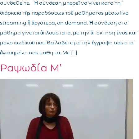
συνδεθείτε. Ἡ σύνδεση μπορεῖ νὰ γίνει κατὰ τὴ
διάρκεια τῆς παραδόσεως τοῦ μαθήματος μέσω live
streaming ἢ ἀργότερα, on demand. Ἡ σύνδεση στὸ
μάθημα γίνεται ἁπλούστατα, μὲ τὴν ἀπόκτηση ἑνὸς καὶ
μόνο κωδικοῦ ποὺ θὰ λάβετε μὲ τὴν ἐγγραφή σας στὸ
ἀγαπημένο σας μάθημα. Μὲ […]
Ραψωδία M’