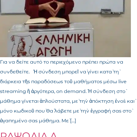
Για να δείτε αυτό το περιεχόμενο πρέπει πρώτα να
συνδεθείτε. Ἡ σύνδεση μπορεῖ νὰ γίνει κατὰ τὴ
διάρκεια τῆς παραδόσεως τοῦ μαθήματος μέσω live
streaming ἢ ἀργότερα, on demand. Ἡ σύνδεση στὸ
μάθημα γίνεται ἁπλούστατα, μὲ τὴν ἀπόκτηση ἑνὸς καὶ
μόνο κωδικοῦ ποὺ θὰ λάβετε μὲ τὴν ἐγγραφή σας στὸ
ἀγαπημένο σας μάθημα. Μὲ […]
ΡΑΨΩΔΙΑ Λ