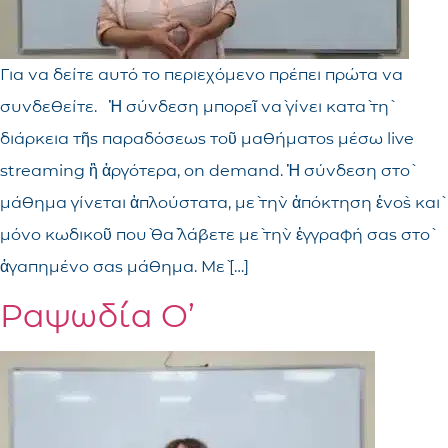
Για να δείτε αυτό το περιεχόμενο πρέπει πρώτα να
συνδεθείτε. Ἡ σύνδεση μπορεῖ νὰ γίνει κατὰ τὴ
διάρκεια τῆς παραδόσεως τοῦ μαθήματος μέσω live
streaming ἢ ἀργότερα, on demand. Ἡ σύνδεση στὸ
μάθημα γίνεται ἁπλούστατα, μὲ τὴν ἀπόκτηση ἑνὸς καὶ
μόνο κωδικοῦ ποὺ θὰ λάβετε μὲ τὴν ἐγγραφή σας στὸ
ἀγαπημένο σας μάθημα. Μὲ […]
Ραψωδία Ο’