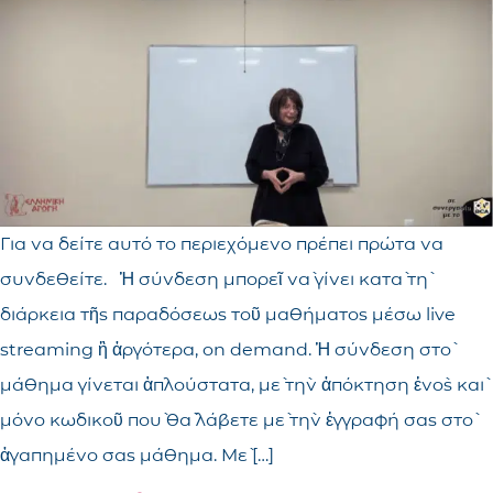
Για να δείτε αυτό το περιεχόμενο πρέπει πρώτα να
συνδεθείτε. Ἡ σύνδεση μπορεῖ νὰ γίνει κατὰ τὴ
διάρκεια τῆς παραδόσεως τοῦ μαθήματος μέσω live
streaming ἢ ἀργότερα, on demand. Ἡ σύνδεση στὸ
μάθημα γίνεται ἁπλούστατα, μὲ τὴν ἀπόκτηση ἑνὸς καὶ
μόνο κωδικοῦ ποὺ θὰ λάβετε μὲ τὴν ἐγγραφή σας στὸ
ἀγαπημένο σας μάθημα. Μὲ […]