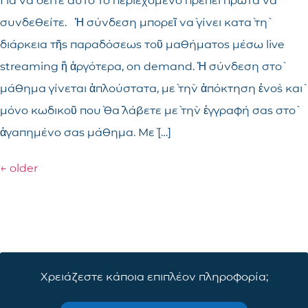
Για να δείτε αυτό το περιεχόμενο πρέπει πρώτα να
συνδεθείτε. Ἡ σύνδεση μπορεῖ νὰ γίνει κατὰ τὴ
διάρκεια τῆς παραδόσεως τοῦ μαθήματος μέσω live
streaming ἢ ἀργότερα, on demand. Ἡ σύνδεση στὸ
μάθημα γίνεται ἁπλούστατα, μὲ τὴν ἀπόκτηση ἑνὸς καὶ
μόνο κωδικοῦ ποὺ θὰ λάβετε μὲ τὴν ἐγγραφή σας στὸ
ἀγαπημένο σας μάθημα. Μὲ […]
←
older
Χρειάζεστε κάποια επιπλέον πληροφορία;