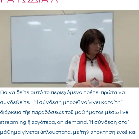
Για να δείτε αυτό το περιεχόμενο πρέπει πρώτα να
συνδεθείτε. Ἡ σύνδεση μπορεῖ νὰ γίνει κατὰ τὴ
διάρκεια τῆς παραδόσεως τοῦ μαθήματος μέσω live
streaming ἢ ἀργότερα, on demand. Ἡ σύνδεση στὸ
μάθημα γίνεται ἁπλούστατα, μὲ τὴν ἀπόκτηση ἑνὸς καὶ