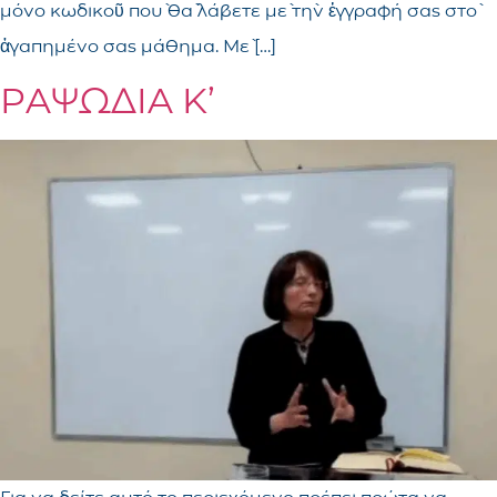
μόνο κωδικοῦ ποὺ θὰ λάβετε μὲ τὴν ἐγγραφή σας στὸ
ἀγαπημένο σας μάθημα. Μὲ […]
ΡΑΨΩΔΙΑ Κ’