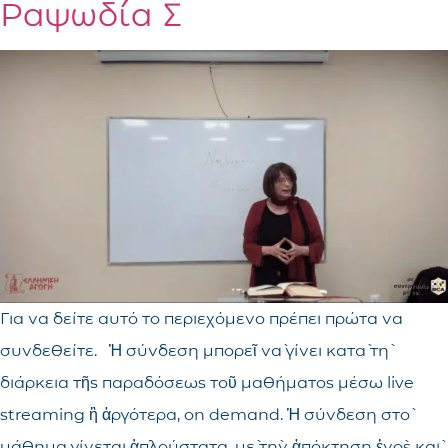
Ραψωδία Σ
Για να δείτε αυτό το περιεχόμενο πρέπει πρώτα να
συνδεθείτε. Ἡ σύνδεση μπορεῖ νὰ γίνει κατὰ τὴ
διάρκεια τῆς παραδόσεως τοῦ μαθήματος μέσω live
streaming ἢ ἀργότερα, on demand. Ἡ σύνδεση στὸ
μάθημα γίνεται ἁπλούστατα, μὲ τὴν ἀπόκτηση ἑνὸς καὶ