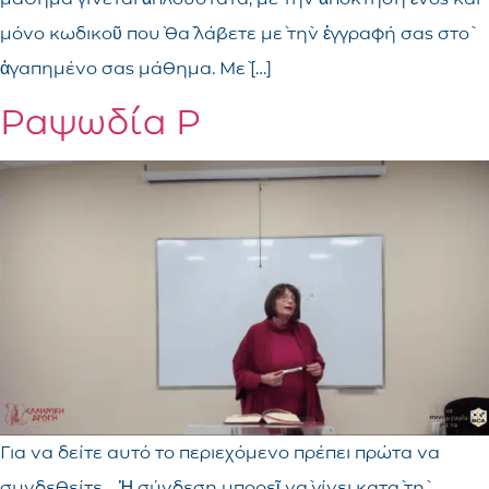
μόνο κωδικοῦ ποὺ θὰ λάβετε μὲ τὴν ἐγγραφή σας στὸ
ἀγαπημένο σας μάθημα. Μὲ […]
Ραψωδία Ρ
Για να δείτε αυτό το περιεχόμενο πρέπει πρώτα να
συνδεθείτε. Ἡ σύνδεση μπορεῖ νὰ γίνει κατὰ τὴ