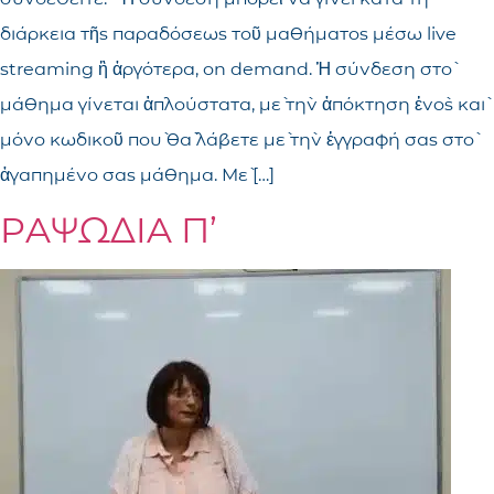
διάρκεια τῆς παραδόσεως τοῦ μαθήματος μέσω live
streaming ἢ ἀργότερα, on demand. Ἡ σύνδεση στὸ
μάθημα γίνεται ἁπλούστατα, μὲ τὴν ἀπόκτηση ἑνὸς καὶ
μόνο κωδικοῦ ποὺ θὰ λάβετε μὲ τὴν ἐγγραφή σας στὸ
ἀγαπημένο σας μάθημα. Μὲ […]
ΡΑΨΩΔΙΑ Π’