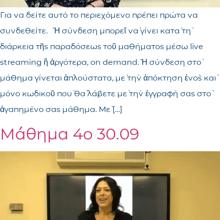
Για να δείτε αυτό το περιεχόμενο πρέπει πρώτα να
συνδεθείτε. Ἡ σύνδεση μπορεῖ νὰ γίνει κατὰ τὴ
διάρκεια τῆς παραδόσεως τοῦ μαθήματος μέσω live
streaming ἢ ἀργότερα, on demand. Ἡ σύνδεση στὸ
μάθημα γίνεται ἁπλούστατα, μὲ τὴν ἀπόκτηση ἑνὸς καὶ
μόνο κωδικοῦ ποὺ θὰ λάβετε μὲ τὴν ἐγγραφή σας στὸ
ἀγαπημένο σας μάθημα. Μὲ […]
Μάθημα 4ο 30.09