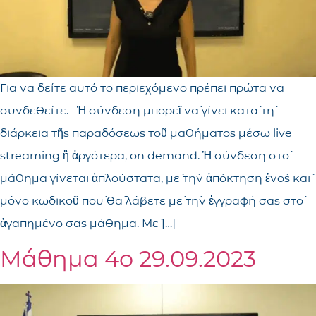
Για να δείτε αυτό το περιεχόμενο πρέπει πρώτα να
συνδεθείτε. Ἡ σύνδεση μπορεῖ νὰ γίνει κατὰ τὴ
διάρκεια τῆς παραδόσεως τοῦ μαθήματος μέσω live
streaming ἢ ἀργότερα, on demand. Ἡ σύνδεση στὸ
μάθημα γίνεται ἁπλούστατα, μὲ τὴν ἀπόκτηση ἑνὸς καὶ
μόνο κωδικοῦ ποὺ θὰ λάβετε μὲ τὴν ἐγγραφή σας στὸ
ἀγαπημένο σας μάθημα. Μὲ […]
Mάθημα 4ο 29.09.2023