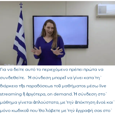
Για να δείτε αυτό το περιεχόμενο πρέπει πρώτα να
συνδεθείτε. Ἡ σύνδεση μπορεῖ νὰ γίνει κατὰ τὴ
διάρκεια τῆς παραδόσεως τοῦ μαθήματος μέσω live
streaming ἢ ἀργότερα, on demand. Ἡ σύνδεση στὸ
μάθημα γίνεται ἁπλούστατα, μὲ τὴν ἀπόκτηση ἑνὸς καὶ
μόνο κωδικοῦ ποὺ θὰ λάβετε μὲ τὴν ἐγγραφή σας στὸ