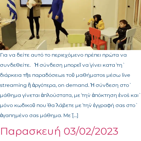
Για να δείτε αυτό το περιεχόμενο πρέπει πρώτα να
συνδεθείτε. Ἡ σύνδεση μπορεῖ νὰ γίνει κατὰ τὴ
διάρκεια τῆς παραδόσεως τοῦ μαθήματος μέσω live
streaming ἢ ἀργότερα, on demand. Ἡ σύνδεση στὸ
μάθημα γίνεται ἁπλούστατα, μὲ τὴν ἀπόκτηση ἑνὸς καὶ
μόνο κωδικοῦ ποὺ θὰ λάβετε μὲ τὴν ἐγγραφή σας στὸ
ἀγαπημένο σας μάθημα. Μὲ […]
Παρασκευή 03/02/2023