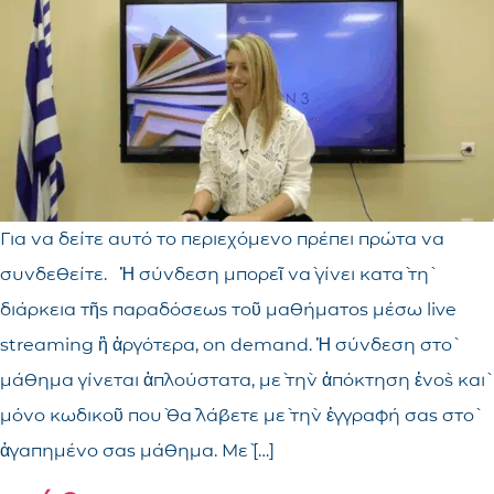
Για να δείτε αυτό το περιεχόμενο πρέπει πρώτα να
συνδεθείτε. Ἡ σύνδεση μπορεῖ νὰ γίνει κατὰ τὴ
διάρκεια τῆς παραδόσεως τοῦ μαθήματος μέσω live
streaming ἢ ἀργότερα, on demand. Ἡ σύνδεση στὸ
μάθημα γίνεται ἁπλούστατα, μὲ τὴν ἀπόκτηση ἑνὸς καὶ
μόνο κωδικοῦ ποὺ θὰ λάβετε μὲ τὴν ἐγγραφή σας στὸ
ἀγαπημένο σας μάθημα. Μὲ […]