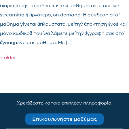
διάρκεια τῆς παραδόσεως τοῦ μαθήματος μέσω live
streaming ἢ ἀργότερα, on demand. Ἡ σύνδεση στὸ
μάθημα γίνεται ἁπλούστατα, μὲ τὴν ἀπόκτηση ἑνὸς καὶ
μόνο κωδικοῦ ποὺ θὰ λάβετε μὲ τὴν ἐγγραφή σας στὸ
ἀγαπημένο σας μάθημα. Μὲ […]
←
older
Χρειάζεστε κάποια επιπλέον πληροφορία;
Επικοινωνήστε μαζί μας