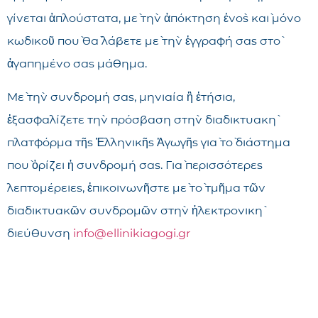
γίνεται ἁπλούστατα, μὲ τὴν ἀπόκτηση ἑνὸς καὶ μόνο
κωδικοῦ ποὺ θὰ λάβετε μὲ τὴν ἐγγραφή σας στὸ
ἀγαπημένο σας μάθημα.
Μὲ τὴν συνδρομή σας, μηνιαία ἢ ἐτήσια,
ἐξασφαλίζετε τὴν πρόσβαση στὴν διαδικτυακὴ
πλατφόρμα τῆς Ἑλληνικῆς Ἀγωγῆς γιὰ τὸ διάστημα
ποὺ ὁρίζει ἡ συνδρομή σας. Γιὰ περισσότερες
λεπτομέρειες, ἐπικοινωνῆστε μὲ τὸ τμῆμα τῶν
διαδικτυακῶν συνδρομῶν στὴν ἠλεκτρονικὴ
διεύθυνση
info@ellinikiagogi.gr