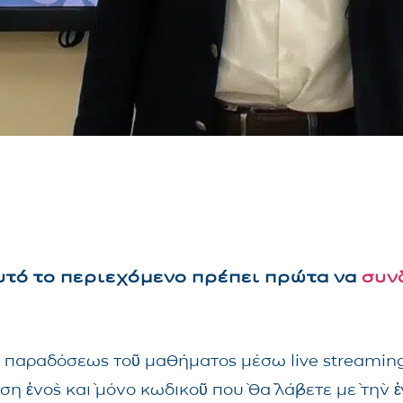
αυτό το περιεχόμενο πρέπει πρώτα να
συν
τῆς παραδόσεως τοῦ μαθήματος μέσω live streami
ηση ἑνὸς καὶ μόνο κωδικοῦ ποὺ θὰ λάβετε μὲ τὴν 