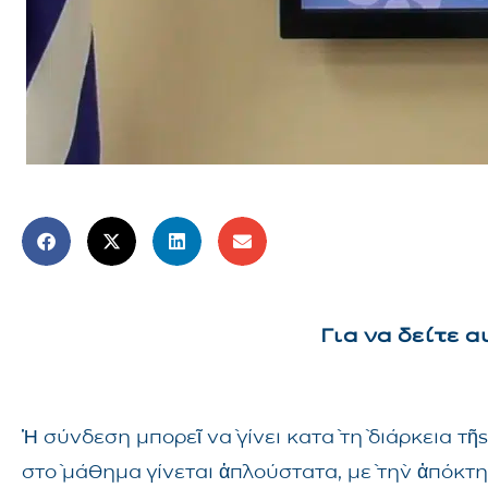
Για να δείτε 
Ἡ σύνδεση μπορεῖ νὰ γίνει κατὰ τὴ διάρκεια 
στὸ μάθημα γίνεται ἁπλούστατα, μὲ τὴν ἀπόκτ