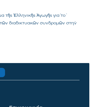
α τῆς Ἑλληνικῆς Ἀγωγῆς γιὰ τὸ
μα τῶν διαδικτυακῶν συνδρομῶν στὴν