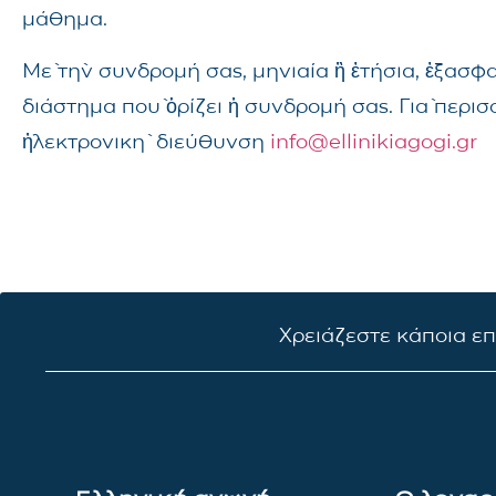
μάθημα.
Μὲ τὴν συνδρομή σας, μηνιαία ἢ ἐτήσια, ἐξασφ
διάστημα ποὺ ὁρίζει ἡ συνδρομή σας. Γιὰ περι
ἠλεκτρονικὴ διεύθυνση
info@ellinikiagogi.gr
Χρειάζεστε κάποια ε