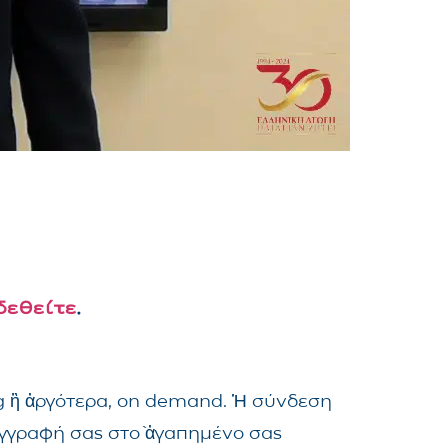
δεθείτε
.
ng ἢ ἀργότερα, on demand. Ἡ σύνδεση
ἐγγραφή σας στὸ ἀγαπημένο σας