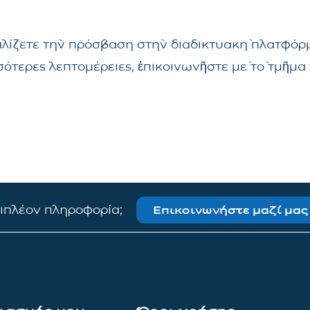
αλίζετε τὴν πρόσβαση στὴν διαδικτυακὴ πλατφόρμ
σσότερες λεπτομέρειες, ἐπικοινωνῆστε μὲ τὸ τμῆ
πιπλέον πληροφορία;
Επικοινωνήστε μαζί μας