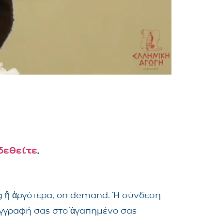
δεθείτε
.
ng ἢ ἀργότερα, on demand. Ἡ σύνδεση
ἐγγραφή σας στὸ ἀγαπημένο σας