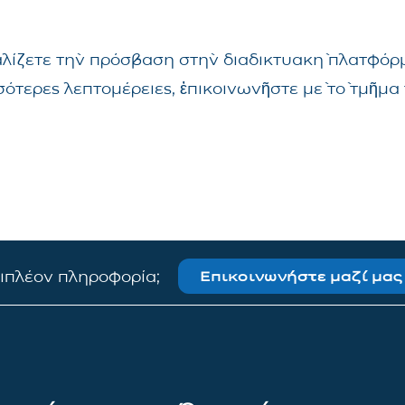
αλίζετε τὴν πρόσβαση στὴν διαδικτυακὴ πλατφόρμ
σσότερες λεπτομέρειες, ἐπικοινωνῆστε μὲ τὸ τμῆ
πιπλέον πληροφορία;
Επικοινωνήστε μαζί μας