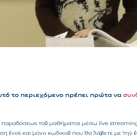
αυτό το περιεχόμενο πρέπει πρώτα να
συν
τῆς παραδόσεως τοῦ μαθήματος μέσω live streami
ηση ἑνὸς καὶ μόνο κωδικοῦ ποὺ θὰ λάβετε μὲ τὴν 