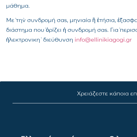
μάθημα.
Μὲ τὴν συνδρομή σας, μηνιαία ἢ ἐτήσια, ἐξασφ
διάστημα ποὺ ὁρίζει ἡ συνδρομή σας. Γιὰ περι
ἠλεκτρονικὴ διεύθυνση
info@ellinikiagogi.gr
Χρειάζεστε κάποια ε