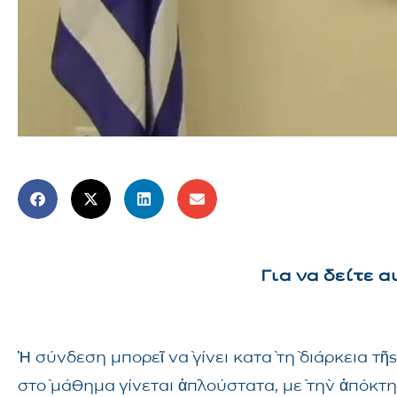
Για να δείτε 
Ἡ σύνδεση μπορεῖ νὰ γίνει κατὰ τὴ διάρκεια 
στὸ μάθημα γίνεται ἁπλούστατα, μὲ τὴν ἀπόκτ