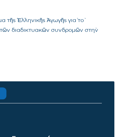
α τῆς Ἑλληνικῆς Ἀγωγῆς γιὰ τὸ
μα τῶν διαδικτυακῶν συνδρομῶν στὴν