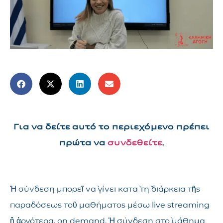
Για να δείτε αυτό το περιεχόμενο πρέπει
πρώτα να
συνδεθείτε
.
Ἡ σύνδεση μπορεῖ νὰ γίνει κατὰ τὴ διάρκεια τῆς
παραδόσεως τοῦ μαθήματος μέσω live streaming
ἢ ἀργότερα, on demand. Ἡ σύνδεση στὸ μάθημα