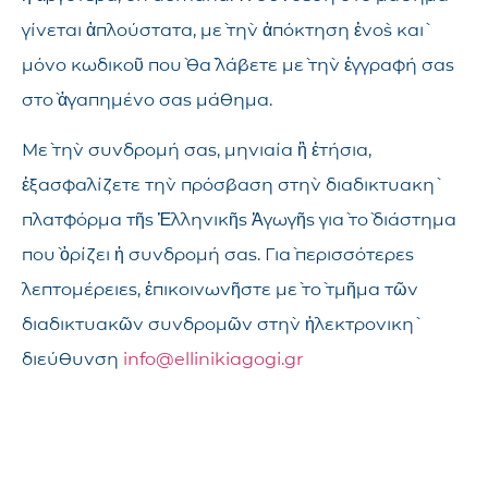
γίνεται ἁπλούστατα, μὲ τὴν ἀπόκτηση ἑνὸς καὶ
μόνο κωδικοῦ ποὺ θὰ λάβετε μὲ τὴν ἐγγραφή σας
στὸ ἀγαπημένο σας μάθημα.
Μὲ τὴν συνδρομή σας, μηνιαία ἢ ἐτήσια,
ἐξασφαλίζετε τὴν πρόσβαση στὴν διαδικτυακὴ
πλατφόρμα τῆς Ἑλληνικῆς Ἀγωγῆς γιὰ τὸ διάστημα
ποὺ ὁρίζει ἡ συνδρομή σας. Γιὰ περισσότερες
λεπτομέρειες, ἐπικοινωνῆστε μὲ τὸ τμῆμα τῶν
διαδικτυακῶν συνδρομῶν στὴν ἠλεκτρονικὴ
διεύθυνση
info@ellinikiagogi.gr