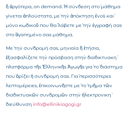
ἢ ἀργότερα, on demand. Ἡ σύνδεση στὸ μάθημα
γίνεται ἁπλούστατα, μὲ τὴν ἀπόκτηση ἑνὸς καὶ
μόνο κωδικοῦ ποὺ θὰ λάβετε μὲ τὴν ἐγγραφή σας
στὸ ἀγαπημένο σας μάθημα.
Μὲ τὴν συνδρομή σας, μηνιαία ἢ ἐτήσια,
ἐξασφαλίζετε τὴν πρόσβαση στὴν διαδικτυακὴ
πλατφόρμα τῆς Ἑλληνικῆς Ἀγωγῆς γιὰ τὸ διάστημα
ποὺ ὁρίζει ἡ συνδρομή σας. Γιὰ περισσότερες
λεπτομέρειες, ἐπικοινωνῆστε μὲ τὸ τμῆμα τῶν
διαδικτυακῶν συνδρομῶν στὴν ἠλεκτρονικὴ
διεύθυνση
info@ellinikiagogi.gr