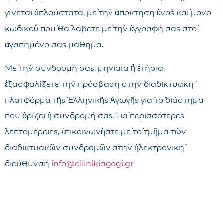
γίνεται ἁπλούστατα, μὲ τὴν ἀπόκτηση ἑνὸς καὶ μόνο
κωδικοῦ ποὺ θὰ λάβετε μὲ τὴν ἐγγραφή σας στὸ
ἀγαπημένο σας μάθημα.
Μὲ τὴν συνδρομή σας, μηνιαία ἢ ἐτήσια,
ἐξασφαλίζετε τὴν πρόσβαση στὴν διαδικτυακὴ
πλατφόρμα τῆς Ἑλληνικῆς Ἀγωγῆς γιὰ τὸ διάστημα
ποὺ ὁρίζει ἡ συνδρομή σας. Γιὰ περισσότερες
λεπτομέρειες, ἐπικοινωνῆστε μὲ τὸ τμῆμα τῶν
διαδικτυακῶν συνδρομῶν στὴν ἠλεκτρονικὴ
διεύθυνση
info@ellinikiagogi.gr