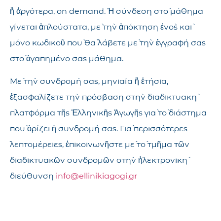
ἢ ἀργότερα, on demand. Ἡ σύνδεση στὸ μάθημα
γίνεται ἁπλούστατα, μὲ τὴν ἀπόκτηση ἑνὸς καὶ
μόνο κωδικοῦ ποὺ θὰ λάβετε μὲ τὴν ἐγγραφή σας
στὸ ἀγαπημένο σας μάθημα.
Μὲ τὴν συνδρομή σας, μηνιαία ἢ ἐτήσια,
ἐξασφαλίζετε τὴν πρόσβαση στὴν διαδικτυακὴ
πλατφόρμα τῆς Ἑλληνικῆς Ἀγωγῆς γιὰ τὸ διάστημα
ποὺ ὁρίζει ἡ συνδρομή σας. Γιὰ περισσότερες
λεπτομέρειες, ἐπικοινωνῆστε μὲ τὸ τμῆμα τῶν
διαδικτυακῶν συνδρομῶν στὴν ἠλεκτρονικὴ
διεύθυνση
info@ellinikiagogi.gr