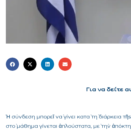
Για να δείτε 
Ἡ σύνδεση μπορεῖ νὰ γίνει κατὰ τὴ διάρκεια 
στὸ μάθημα γίνεται ἁπλούστατα, μὲ τὴν ἀπόκτ