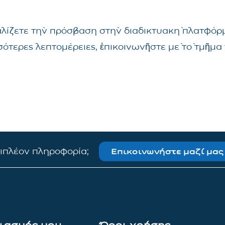
αλίζετε τὴν πρόσβαση στὴν διαδικτυακὴ πλατφόρμ
σσότερες λεπτομέρειες, ἐπικοινωνῆστε μὲ τὸ τμῆ
πιπλέον πληροφορία;
Επικοινωνήστε μαζί μας
ιασμός μου
Όροι χρήσης