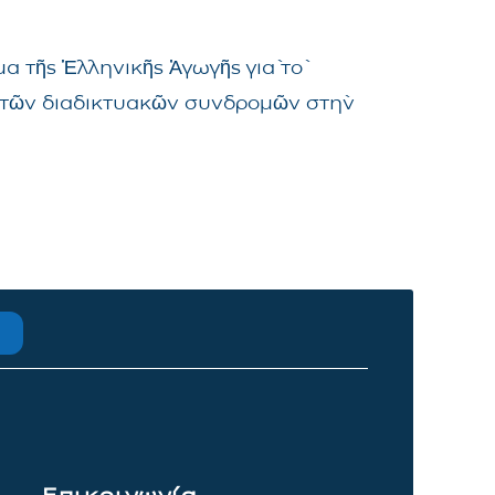
α τῆς Ἑλληνικῆς Ἀγωγῆς γιὰ τὸ
μα τῶν διαδικτυακῶν συνδρομῶν στὴν
Επικοινωνία