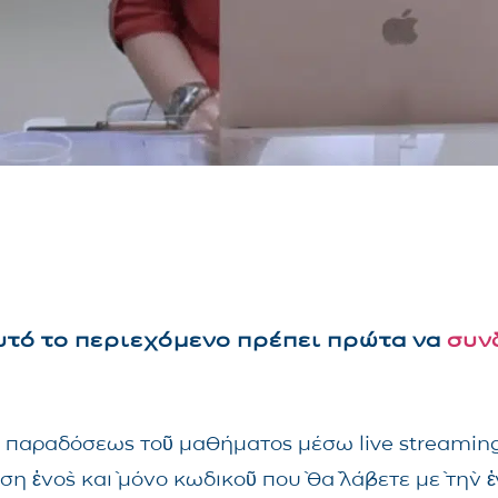
αυτό το περιεχόμενο πρέπει πρώτα να
συν
τῆς παραδόσεως τοῦ μαθήματος μέσω live streami
ηση ἑνὸς καὶ μόνο κωδικοῦ ποὺ θὰ λάβετε μὲ τὴν 