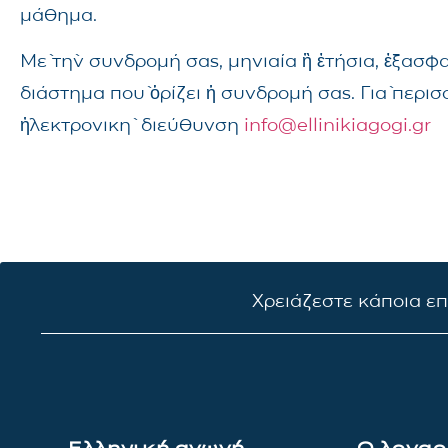
μάθημα.
Μὲ τὴν συνδρομή σας, μηνιαία ἢ ἐτήσια, ἐξασφ
διάστημα ποὺ ὁρίζει ἡ συνδρομή σας. Γιὰ περι
ἠλεκτρονικὴ διεύθυνση
info@ellinikiagogi.gr
Χρειάζεστε κάποια ε
Ελληνική αγωγή
Ο λογαρ