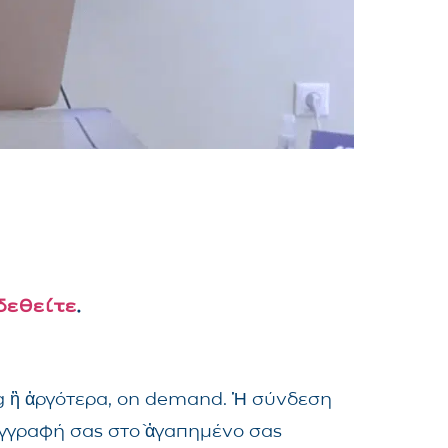
δεθείτε
.
ng ἢ ἀργότερα, on demand. Ἡ σύνδεση
ἐγγραφή σας στὸ ἀγαπημένο σας