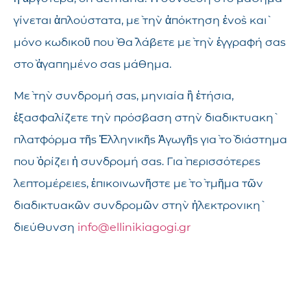
γίνεται ἁπλούστατα, μὲ τὴν ἀπόκτηση ἑνὸς καὶ
μόνο κωδικοῦ ποὺ θὰ λάβετε μὲ τὴν ἐγγραφή σας
στὸ ἀγαπημένο σας μάθημα.
Μὲ τὴν συνδρομή σας, μηνιαία ἢ ἐτήσια,
ἐξασφαλίζετε τὴν πρόσβαση στὴν διαδικτυακὴ
πλατφόρμα τῆς Ἑλληνικῆς Ἀγωγῆς γιὰ τὸ διάστημα
ποὺ ὁρίζει ἡ συνδρομή σας. Γιὰ περισσότερες
λεπτομέρειες, ἐπικοινωνῆστε μὲ τὸ τμῆμα τῶν
διαδικτυακῶν συνδρομῶν στὴν ἠλεκτρονικὴ
διεύθυνση
info@ellinikiagogi.gr