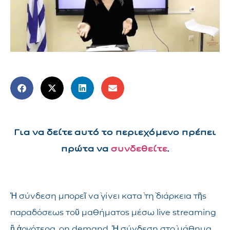
Για να δείτε αυτό το περιεχόμενο πρέπει
πρώτα να
συνδεθείτε
.
Ἡ σύνδεση μπορεῖ νὰ γίνει κατὰ τὴ διάρκεια τῆς
παραδόσεως τοῦ μαθήματος μέσω live streaming
ἢ ἀργότερα, on demand. Ἡ σύνδεση στὸ μάθημα