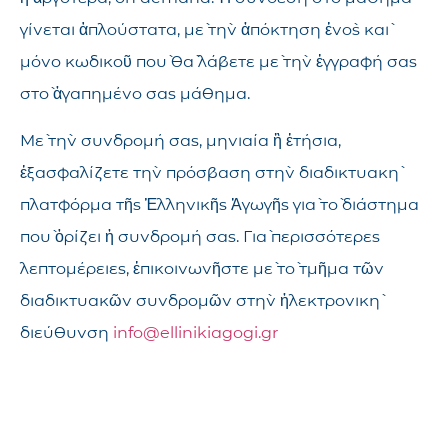
γίνεται ἁπλούστατα, μὲ τὴν ἀπόκτηση ἑνὸς καὶ
μόνο κωδικοῦ ποὺ θὰ λάβετε μὲ τὴν ἐγγραφή σας
στὸ ἀγαπημένο σας μάθημα.
Μὲ τὴν συνδρομή σας, μηνιαία ἢ ἐτήσια,
ἐξασφαλίζετε τὴν πρόσβαση στὴν διαδικτυακὴ
πλατφόρμα τῆς Ἑλληνικῆς Ἀγωγῆς γιὰ τὸ διάστημα
ποὺ ὁρίζει ἡ συνδρομή σας. Γιὰ περισσότερες
λεπτομέρειες, ἐπικοινωνῆστε μὲ τὸ τμῆμα τῶν
διαδικτυακῶν συνδρομῶν στὴν ἠλεκτρονικὴ
διεύθυνση
info@ellinikiagogi.gr