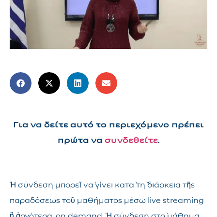
Για να δείτε αυτό το περιεχόμενο πρέπει
πρώτα να
συνδεθείτε
.
Ἡ σύνδεση μπορεῖ νὰ γίνει κατὰ τὴ διάρκεια τῆς
παραδόσεως τοῦ μαθήματος μέσω live streaming
ἢ ἀργότερα, on demand. Ἡ σύνδεση στὸ μάθημα