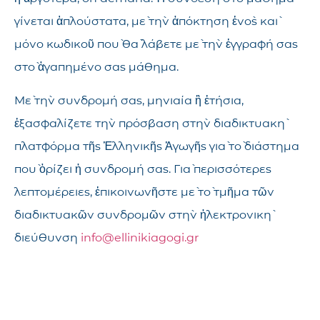
γίνεται ἁπλούστατα, μὲ τὴν ἀπόκτηση ἑνὸς καὶ
μόνο κωδικοῦ ποὺ θὰ λάβετε μὲ τὴν ἐγγραφή σας
στὸ ἀγαπημένο σας μάθημα.
Μὲ τὴν συνδρομή σας, μηνιαία ἢ ἐτήσια,
ἐξασφαλίζετε τὴν πρόσβαση στὴν διαδικτυακὴ
πλατφόρμα τῆς Ἑλληνικῆς Ἀγωγῆς γιὰ τὸ διάστημα
ποὺ ὁρίζει ἡ συνδρομή σας. Γιὰ περισσότερες
λεπτομέρειες, ἐπικοινωνῆστε μὲ τὸ τμῆμα τῶν
διαδικτυακῶν συνδρομῶν στὴν ἠλεκτρονικὴ
διεύθυνση
info@ellinikiagogi.gr