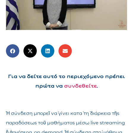
Για να δείτε αυτό το περιεχόμενο πρέπει
πρώτα να
συνδεθείτε
.
Ἡ σύνδεση μπορεῖ νὰ γίνει κατὰ τὴ διάρκεια τῆς
παραδόσεως τοῦ μαθήματος μέσω live streaming
ἢ ἀργότερα, on demand. Ἡ σύνδεση στὸ μάθημα