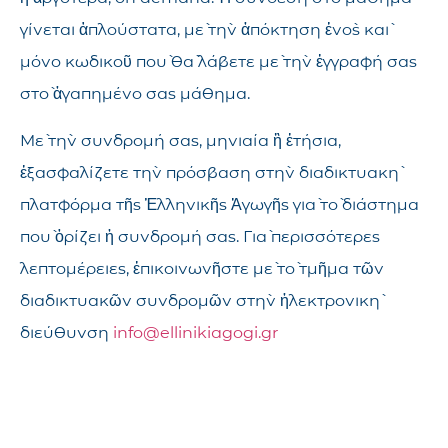
γίνεται ἁπλούστατα, μὲ τὴν ἀπόκτηση ἑνὸς καὶ
μόνο κωδικοῦ ποὺ θὰ λάβετε μὲ τὴν ἐγγραφή σας
στὸ ἀγαπημένο σας μάθημα.
Μὲ τὴν συνδρομή σας, μηνιαία ἢ ἐτήσια,
ἐξασφαλίζετε τὴν πρόσβαση στὴν διαδικτυακὴ
πλατφόρμα τῆς Ἑλληνικῆς Ἀγωγῆς γιὰ τὸ διάστημα
ποὺ ὁρίζει ἡ συνδρομή σας. Γιὰ περισσότερες
λεπτομέρειες, ἐπικοινωνῆστε μὲ τὸ τμῆμα τῶν
διαδικτυακῶν συνδρομῶν στὴν ἠλεκτρονικὴ
διεύθυνση
info@ellinikiagogi.gr