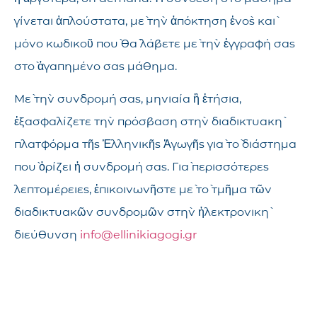
γίνεται ἁπλούστατα, μὲ τὴν ἀπόκτηση ἑνὸς καὶ
μόνο κωδικοῦ ποὺ θὰ λάβετε μὲ τὴν ἐγγραφή σας
στὸ ἀγαπημένο σας μάθημα.
Μὲ τὴν συνδρομή σας, μηνιαία ἢ ἐτήσια,
ἐξασφαλίζετε τὴν πρόσβαση στὴν διαδικτυακὴ
πλατφόρμα τῆς Ἑλληνικῆς Ἀγωγῆς γιὰ τὸ διάστημα
ποὺ ὁρίζει ἡ συνδρομή σας. Γιὰ περισσότερες
λεπτομέρειες, ἐπικοινωνῆστε μὲ τὸ τμῆμα τῶν
διαδικτυακῶν συνδρομῶν στὴν ἠλεκτρονικὴ
διεύθυνση
info@ellinikiagogi.gr