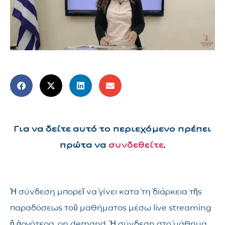
Για να δείτε αυτό το περιεχόμενο πρέπει
πρώτα να
συνδεθείτε
.
Ἡ σύνδεση μπορεῖ νὰ γίνει κατὰ τὴ διάρκεια τῆς
παραδόσεως τοῦ μαθήματος μέσω live streaming
ἢ ἀργότερα, on demand. Ἡ σύνδεση στὸ μάθημα