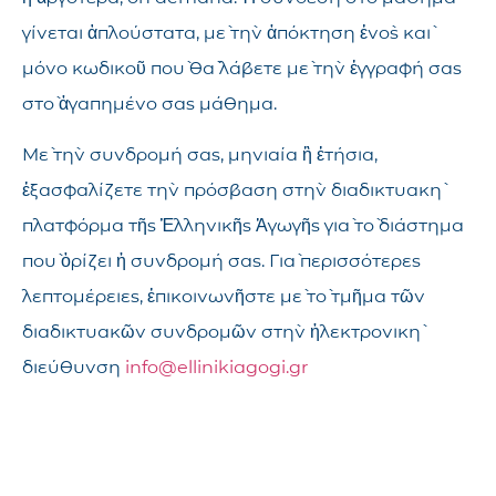
γίνεται ἁπλούστατα, μὲ τὴν ἀπόκτηση ἑνὸς καὶ
μόνο κωδικοῦ ποὺ θὰ λάβετε μὲ τὴν ἐγγραφή σας
στὸ ἀγαπημένο σας μάθημα.
Μὲ τὴν συνδρομή σας, μηνιαία ἢ ἐτήσια,
ἐξασφαλίζετε τὴν πρόσβαση στὴν διαδικτυακὴ
πλατφόρμα τῆς Ἑλληνικῆς Ἀγωγῆς γιὰ τὸ διάστημα
ποὺ ὁρίζει ἡ συνδρομή σας. Γιὰ περισσότερες
λεπτομέρειες, ἐπικοινωνῆστε μὲ τὸ τμῆμα τῶν
διαδικτυακῶν συνδρομῶν στὴν ἠλεκτρονικὴ
διεύθυνση
info@ellinikiagogi.gr