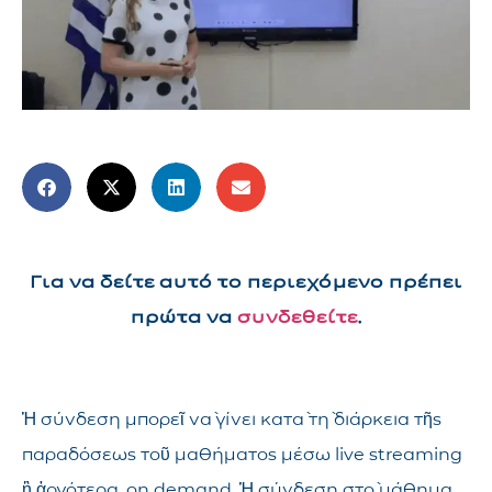
Για να δείτε αυτό το περιεχόμενο πρέπει
πρώτα να
συνδεθείτε
.
Ἡ σύνδεση μπορεῖ νὰ γίνει κατὰ τὴ διάρκεια τῆς
παραδόσεως τοῦ μαθήματος μέσω live streaming
ἢ ἀργότερα, on demand. Ἡ σύνδεση στὸ μάθημα