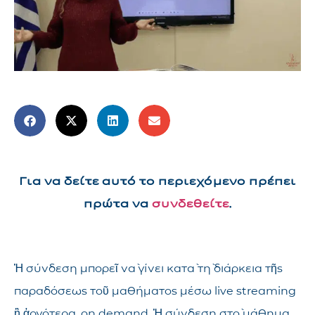
Για να δείτε αυτό το περιεχόμενο πρέπει
πρώτα να
συνδεθείτε
.
Ἡ σύνδεση μπορεῖ νὰ γίνει κατὰ τὴ διάρκεια τῆς
παραδόσεως τοῦ μαθήματος μέσω live streaming
ἢ ἀργότερα, on demand. Ἡ σύνδεση στὸ μάθημα