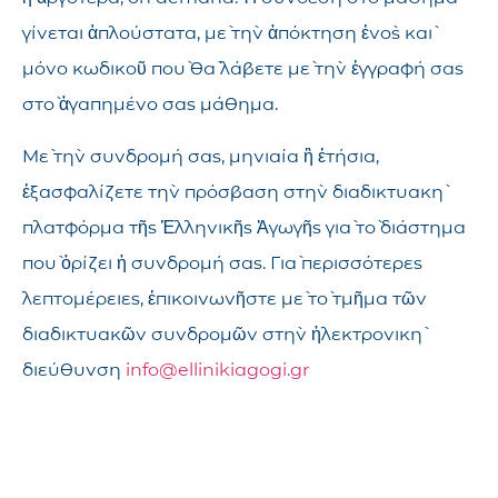
γίνεται ἁπλούστατα, μὲ τὴν ἀπόκτηση ἑνὸς καὶ
μόνο κωδικοῦ ποὺ θὰ λάβετε μὲ τὴν ἐγγραφή σας
στὸ ἀγαπημένο σας μάθημα.
Μὲ τὴν συνδρομή σας, μηνιαία ἢ ἐτήσια,
ἐξασφαλίζετε τὴν πρόσβαση στὴν διαδικτυακὴ
πλατφόρμα τῆς Ἑλληνικῆς Ἀγωγῆς γιὰ τὸ διάστημα
ποὺ ὁρίζει ἡ συνδρομή σας. Γιὰ περισσότερες
λεπτομέρειες, ἐπικοινωνῆστε μὲ τὸ τμῆμα τῶν
διαδικτυακῶν συνδρομῶν στὴν ἠλεκτρονικὴ
διεύθυνση
info@ellinikiagogi.gr