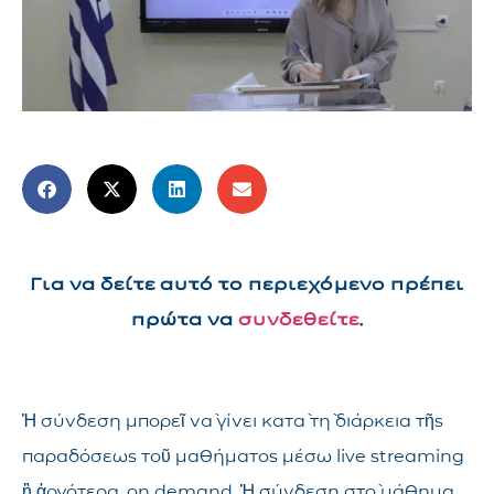
Για να δείτε αυτό το περιεχόμενο πρέπει
πρώτα να
συνδεθείτε
.
Ἡ σύνδεση μπορεῖ νὰ γίνει κατὰ τὴ διάρκεια τῆς
παραδόσεως τοῦ μαθήματος μέσω live streaming
ἢ ἀργότερα, on demand. Ἡ σύνδεση στὸ μάθημα