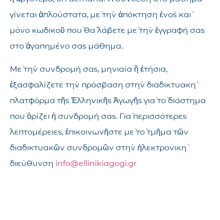
γίνεται ἁπλούστατα, μὲ τὴν ἀπόκτηση ἑνὸς καὶ
μόνο κωδικοῦ ποὺ θὰ λάβετε μὲ τὴν ἐγγραφή σας
στὸ ἀγαπημένο σας μάθημα.
Μὲ τὴν συνδρομή σας, μηνιαία ἢ ἐτήσια,
ἐξασφαλίζετε τὴν πρόσβαση στὴν διαδικτυακὴ
πλατφόρμα τῆς Ἑλληνικῆς Ἀγωγῆς γιὰ τὸ διάστημα
ποὺ ὁρίζει ἡ συνδρομή σας. Γιὰ περισσότερες
λεπτομέρειες, ἐπικοινωνῆστε μὲ τὸ τμῆμα τῶν
διαδικτυακῶν συνδρομῶν στὴν ἠλεκτρονικὴ
διεύθυνση
info@ellinikiagogi.gr