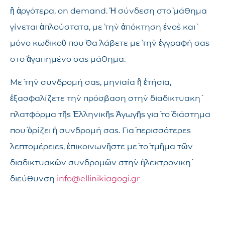
ἢ ἀργότερα, on demand. Ἡ σύνδεση στὸ μάθημα
γίνεται ἁπλούστατα, μὲ τὴν ἀπόκτηση ἑνὸς καὶ
μόνο κωδικοῦ ποὺ θὰ λάβετε μὲ τὴν ἐγγραφή σας
στὸ ἀγαπημένο σας μάθημα.
Μὲ τὴν συνδρομή σας, μηνιαία ἢ ἐτήσια,
ἐξασφαλίζετε τὴν πρόσβαση στὴν διαδικτυακὴ
πλατφόρμα τῆς Ἑλληνικῆς Ἀγωγῆς γιὰ τὸ διάστημα
ποὺ ὁρίζει ἡ συνδρομή σας. Γιὰ περισσότερες
λεπτομέρειες, ἐπικοινωνῆστε μὲ τὸ τμῆμα τῶν
διαδικτυακῶν συνδρομῶν στὴν ἠλεκτρονικὴ
διεύθυνση
info@ellinikiagogi.gr