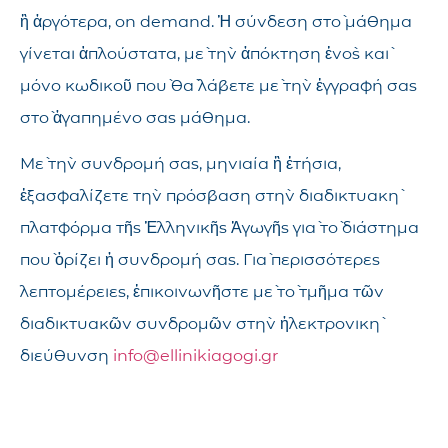
ἢ ἀργότερα, on demand. Ἡ σύνδεση στὸ μάθημα
γίνεται ἁπλούστατα, μὲ τὴν ἀπόκτηση ἑνὸς καὶ
μόνο κωδικοῦ ποὺ θὰ λάβετε μὲ τὴν ἐγγραφή σας
στὸ ἀγαπημένο σας μάθημα.
Μὲ τὴν συνδρομή σας, μηνιαία ἢ ἐτήσια,
ἐξασφαλίζετε τὴν πρόσβαση στὴν διαδικτυακὴ
πλατφόρμα τῆς Ἑλληνικῆς Ἀγωγῆς γιὰ τὸ διάστημα
ποὺ ὁρίζει ἡ συνδρομή σας. Γιὰ περισσότερες
λεπτομέρειες, ἐπικοινωνῆστε μὲ τὸ τμῆμα τῶν
διαδικτυακῶν συνδρομῶν στὴν ἠλεκτρονικὴ
διεύθυνση
info@ellinikiagogi.gr