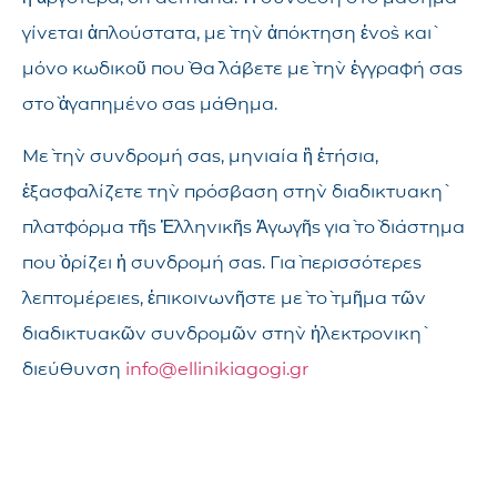
γίνεται ἁπλούστατα, μὲ τὴν ἀπόκτηση ἑνὸς καὶ
μόνο κωδικοῦ ποὺ θὰ λάβετε μὲ τὴν ἐγγραφή σας
στὸ ἀγαπημένο σας μάθημα.
Μὲ τὴν συνδρομή σας, μηνιαία ἢ ἐτήσια,
ἐξασφαλίζετε τὴν πρόσβαση στὴν διαδικτυακὴ
πλατφόρμα τῆς Ἑλληνικῆς Ἀγωγῆς γιὰ τὸ διάστημα
ποὺ ὁρίζει ἡ συνδρομή σας. Γιὰ περισσότερες
λεπτομέρειες, ἐπικοινωνῆστε μὲ τὸ τμῆμα τῶν
διαδικτυακῶν συνδρομῶν στὴν ἠλεκτρονικὴ
διεύθυνση
info@ellinikiagogi.gr