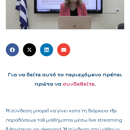
Για να δείτε αυτό το περιεχόμενο πρέπει
πρώτα να
συνδεθείτε
.
Ἡ σύνδεση μπορεῖ νὰ γίνει κατὰ τὴ διάρκεια τῆς
παραδόσεως τοῦ μαθήματος μέσω live streaming
ἢ ἀργότερα, on demand. Ἡ σύνδεση στὸ μάθημα