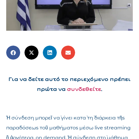
Για να δείτε αυτό το περιεχόμενο πρέπει
πρώτα να
συνδεθείτε
.
Ἡ σύνδεση μπορεῖ νὰ γίνει κατὰ τὴ διάρκεια τῆς
παραδόσεως τοῦ μαθήματος μέσω live streaming
ἢ ἀργότερα, on demand. Ἡ σύνδεση στὸ μάθημα