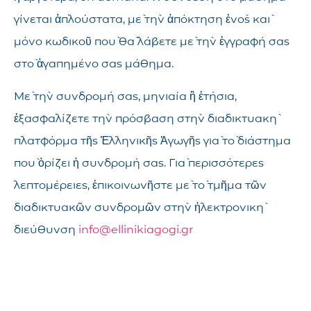
γίνεται ἁπλούστατα, μὲ τὴν ἀπόκτηση ἑνὸς καὶ
μόνο κωδικοῦ ποὺ θὰ λάβετε μὲ τὴν ἐγγραφή σας
στὸ ἀγαπημένο σας μάθημα.
Μὲ τὴν συνδρομή σας, μηνιαία ἢ ἐτήσια,
ἐξασφαλίζετε τὴν πρόσβαση στὴν διαδικτυακὴ
πλατφόρμα τῆς Ἑλληνικῆς Ἀγωγῆς γιὰ τὸ διάστημα
ποὺ ὁρίζει ἡ συνδρομή σας. Γιὰ περισσότερες
λεπτομέρειες, ἐπικοινωνῆστε μὲ τὸ τμῆμα τῶν
διαδικτυακῶν συνδρομῶν στὴν ἠλεκτρονικὴ
διεύθυνση
info@ellinikiagogi.gr