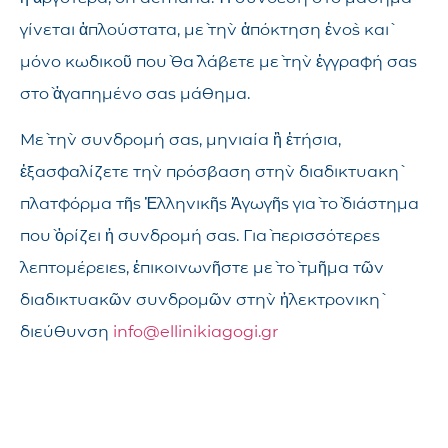
γίνεται ἁπλούστατα, μὲ τὴν ἀπόκτηση ἑνὸς καὶ
μόνο κωδικοῦ ποὺ θὰ λάβετε μὲ τὴν ἐγγραφή σας
στὸ ἀγαπημένο σας μάθημα.
Μὲ τὴν συνδρομή σας, μηνιαία ἢ ἐτήσια,
ἐξασφαλίζετε τὴν πρόσβαση στὴν διαδικτυακὴ
πλατφόρμα τῆς Ἑλληνικῆς Ἀγωγῆς γιὰ τὸ διάστημα
ποὺ ὁρίζει ἡ συνδρομή σας. Γιὰ περισσότερες
λεπτομέρειες, ἐπικοινωνῆστε μὲ τὸ τμῆμα τῶν
διαδικτυακῶν συνδρομῶν στὴν ἠλεκτρονικὴ
διεύθυνση
info@ellinikiagogi.gr