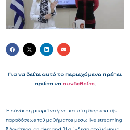
Για να δείτε αυτό το περιεχόμενο πρέπει
πρώτα να
συνδεθείτε
.
Ἡ σύνδεση μπορεῖ νὰ γίνει κατὰ τὴ διάρκεια τῆς
παραδόσεως τοῦ μαθήματος μέσω live streaming
ἢ ἀργότερα, on demand. Ἡ σύνδεση στὸ μάθημα